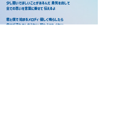
少し聞いてほしいことがあるんだ 勇気を出して
全ての思いを言葉に乗せて 伝えるよ
君と僕で 始まるメロディ 優しく鳴らしたら
幸せが溢れてとまらない 終わらせたくない
春とレイン 混ざって綺麗だ 後戻りはできない
弾けた雨音はオーケストラ 君と奏でたい
クレッシェンドしてく気持ち たしかに聴こえた始まりの鐘の音
君にも どうか響いてほしい
好きだ
ハルトレイン / おさでい × そあら
ハルトレイン / ぷりっつ×ちぐさくん
2025年2月27日
2025年1月19日
当サイトについて
©️2026 STPR非公式ファンサイト