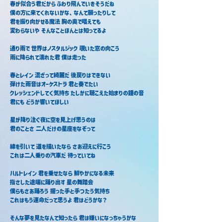
春が似合う君だから ふわり飛んでいきそうだね
僕の方に来てくれないかな、なんて願ったりして
君を振り向かせる魔法 胸の奥で唱えても
変わらないや そんなことほんとは知ってるよ
通り雨で 世界はノスタルジック 覗いた窓の向こう
雨に降られて濡れた君 僕は走った
春とレイン 混ざって綺麗だ 後戻りはできない
弾けた雨音はオーケストラ 君と奏でたい
クレッシェンドしてく気持ち たしかに聴こえた始まりの鐘の音
君にも どうか響いてほしい
星が降り注ぐ夜に空を見上げ思うのは
君のことさ 二人だけの星座をなぞって
線を引いて 道を描いたなら さあ迎えに行こう
これは二人乗りの汽車だ 待っていてね
ハルトレイン 君を乗せたなら 鮮やかになる未来
指さした途端に踊り出す 星の舞踏会
僕らもさあ踊ろう 握った手と手つたう気持ち
これはもう運命だって思うよ 君はどうかな？
そんな夢を見たなんて知ったら 君は嫌いになっちゃうかな