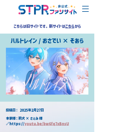
こちらは旧サイトです。新サイトは
こちら
から
ハルトレイン / おさでい × そあら
​投稿日：
2025年2月27日
本家様：莉犬 × さとみ 様
🔗https://
youtu.be/bw6fq7xBnsU