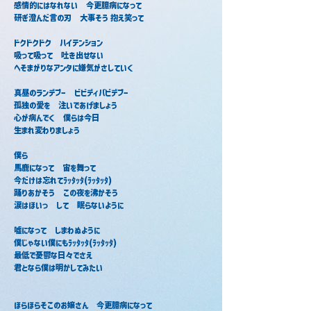
感情的にはなれない　今更臆病になって
研ぎ澄んだ言の刃　大事そう 抱え笑って
ドクドクドク　ハイテンション
吸って吸って　吐き出せない
へそまがりなアンタに嫌気がさしていく
真昼のランデブー　ビビディバビデブー
孤独の愛を　注いであげましょう
心が病んでく　僕らは今日
生まれ変わりましょう
僕ら
馬鹿になって　宙を舞って
今だけは忘れてﾗｯﾀｯﾀ(ﾗｯﾀｯﾀ)
踊りあかそう　この夜を沸かそう
涙はほいっ　して　眠らないように
嘘になって　しまわぬように
僕じゃない僕にもﾗｯﾀｯﾀ(ﾗｯﾀｯﾀ)　
最低で憂鬱な日々でさえ
君となら僕は明かしてみたい
ほらほらそこのお嬢さん　今更臆病になって