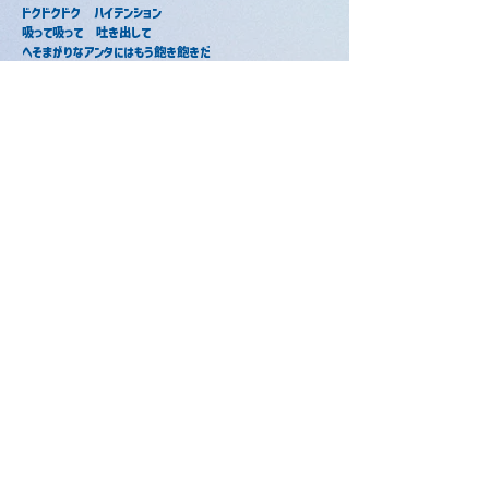
ドクドクドク　ハイテンション
吸って吸って　吐き出して
へそまがりなアンタにはもう飽き飽きだ
真昼のランデブー　ビビディバビデブー
孤独の愛を　注いであげましょう
魔法も　解けて　枯れる前に
生まれ変わりましょう
僕ら
馬鹿になって　宙を舞って
今だけは忘れてﾗｯﾀｯﾀ(ﾗｯﾀｯﾀ)
踊りあかそう　この夜を沸かそう
涙はほいっ　して　眠らないように
嘘になって　しまわぬように
僕じゃない僕にもﾗｯﾀｯﾀ(ﾗｯﾀｯﾀ)
絶対的ナンセンスな事でさえ
君になら僕は任せてみたい