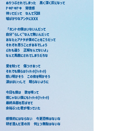
ぬりつぶされてしまった　黒く深く灰になって
ドキドキドキ　背徳感
待ってだって　なんて冗談
嘘ばかりなアンタにXXX
「ホントの僕はいないんだって
自分”らしく”なんて無いんだって
あなたとアナタが僕のことをこうだって
それぞれ思うことがあるでしょう
どれも違う　正解なんてないよ」
なんて馬鹿にされてしまうだろな
愛を知って　傷つけあって
それでも僕らはﾗｯﾀｯﾀ(ﾗｯﾀｯﾀ)
想い明かそう　この夜を明かそう
涙はほいっして　眠らないように
今日も僕は　歌を唄って
僕じゃない僕にもﾗｯﾀｯﾀ(ﾗｯﾀｯﾀ)
最終兵器を忍ばせて
余裕ぶった君が嗤っていた
感情的にはならない　今更恐怖はないな
研ぎ澄んだ言の刃　何１つ無駄はないな