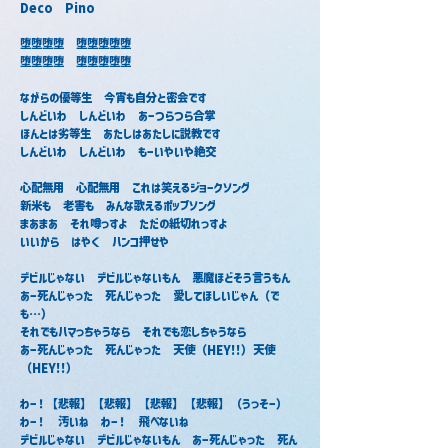
Deco　Pino
堕堕堕堕　堕堕堕堕堕
堕堕堕堕　堕堕堕堕堕
ながらの優等生　今宵も自分と密会です
しんどいわ　しんどいわ　あーつらつら合掌
ほんとは劣等生　あたしはあたしに説教です
しんどいわ　しんどいわ　もーいやいや絶交
心配無用　心配無用　これは笑えるジョークソング
新米も　老害も　みんな歌えるポップソング
まあまあ　それ噂っすよ　ただの紙切れっすよ
いいから　はやく　ハンコ押せや
デビルじゃない　デビルじゃないもん　悪魔ほどそう言うもん
あー死んじゃった　死んじゃった　愛してほしいじゃん（で
も…）
それでもハマっちゃうなら　それでも恋しちゃうなら
あー死んじゃった　死んじゃった　天使（HEY!!）天使
（HEY!!）
わー！【悲報】【悲報】【悲報】【悲報】（うっそー）
わー！　汚いね　わー！　飛べないね
デビルじゃない　デビルじゃないもん　あー死んじゃった　死ん