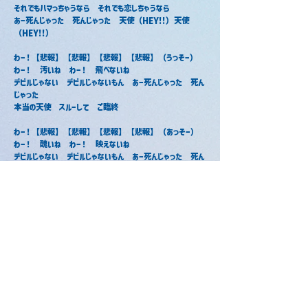
それでもハマっちゃうなら　それでも恋しちゃうなら
あー死んじゃった　死んじゃった　天使（HEY!!）天使
（HEY!!）
わー！【悲報】【悲報】【悲報】【悲報】（うっそー）
わー！　汚いね　わー！　飛べないね
デビルじゃない　デビルじゃないもん　あー死んじゃった　死ん
じゃった
本当の天使　スルーして　ご臨終
わー！【悲報】【悲報】【悲報】【悲報】（あっそー）
わー！　醜いね　わー！　映えないね
デビルじゃない　デビルじゃないもん　あー死んじゃった　死ん
じゃった
本当の悪魔になっても　ブレス・ユー
あくまで天使じゃん？　最強じゃん
堕〜
デビルじゃないもん / ちぐさくん
デビルじゃないもん / ころん
2023年1月18日
2023年1月19日