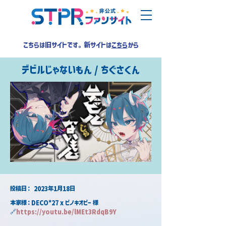
こちらは旧サイトです。新サイトは
こちら
から
デビルじゃないもん / ちぐさくん
​投稿日：
2023年1月18日
本家様：DECO*27 x ピノキオピー 様
🔗
https://youtu.be/lMEt3RdqB9Y