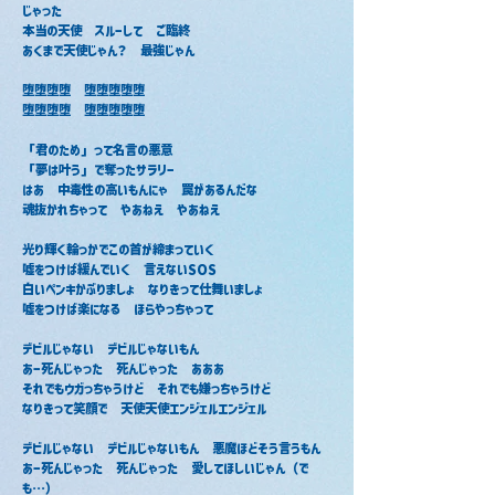
じゃった
本当の天使　スルーして　ご臨終
あくまで天使じゃん？　最強じゃん
堕堕堕堕　堕堕堕堕堕
堕堕堕堕　堕堕堕堕堕
「君のため」って名言の悪意
「夢は叶う」で奪ったサラリー
はあ　中毒性の高いもんにゃ　罠があるんだな
魂抜かれちゃって　やあねえ　やあねえ
光り輝く輪っかでこの首が締まっていく
嘘をつけば緩んでいく　言えないSOS
白いペンキかぶりましょ　なりきって仕舞いましょ
嘘をつけば楽になる　ほらやっちゃって
デビルじゃない　デビルじゃないもん
あー死んじゃった　死んじゃった　あああ
それでもウガっちゃうけど　それでも嫌っちゃうけど
なりきって笑顔で　天使天使エンジェルエンジェル
デビルじゃない　デビルじゃないもん　悪魔ほどそう言うもん
あー死んじゃった　死んじゃった　愛してほしいじゃん（で
も…）