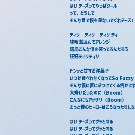
はい チーズってやっぱクール
って、どうして
そんな目で僕を見ないでくれチーズ！
ティリ　ティリ　ティリ ティ
味噌煮込んでアレンジ
結局こんな僕を笑ってるんだろう
狂狂ティリティリ
ドンッと甘すぎ洋菓子
いつか食べれなくなってSo Fuzzy
そんな僕に直にぶつけてくる何かにや
大嫌いだったのに（Boom）
こんなにもアッサリ（Boom）
きっと僕のヒーローはこうなったりしな
はい チーズってグッとする
はい チーズってグッとする