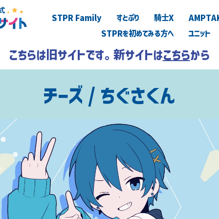
STPR Family
すとぷり
騎士X
AMPTA
STPRを初めてみる方へ
ユニット
こちらは旧サイトです。新サイトは
こちら
から
チーズ / ちぐさくん