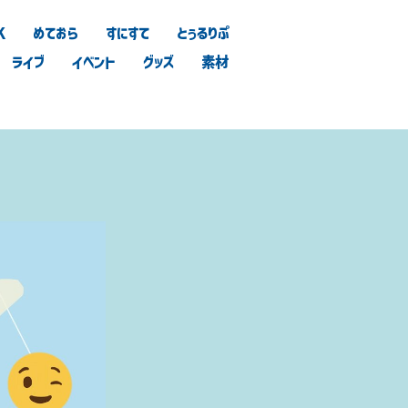
K
めておら
すにすて
とぅるりぷ
ライブ
イベント
グッズ
素材