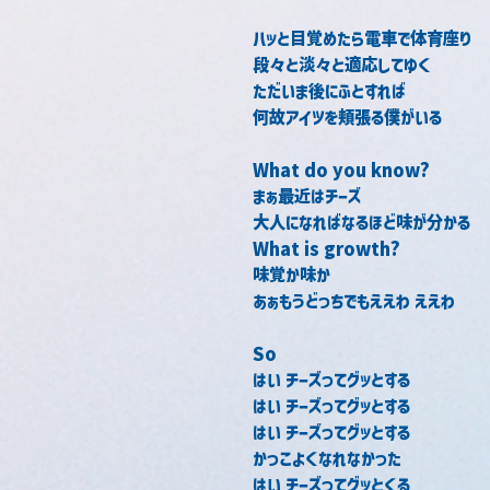
ハッと目覚めたら電車で体育座り
段々と淡々と適応してゆく
ただいま後にふとすれば
何故アイツを頬張る僕がいる
What do you know?
まぁ最近はチーズ
大人になればなるほど味が分かる
What is growth?
味覚か味か
あぁもうどっちでもええわ ええわ
So
はい チーズってグッとする
はい チーズってグッとする
はい チーズってグッとする
かっこよくなれなかった
はい チーズってグッとくる