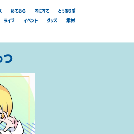
K
めておら
すにすて
とぅるりぷ
ライブ
イベント
グッズ
素材
っつ