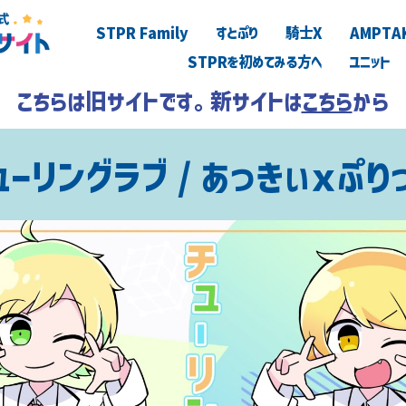
STPR Family
すとぷり
騎士X
AMPTA
STPRを初めてみる方へ
ユニット
こちらは旧サイトです。新サイトは
こちら
から
ューリングラブ / あっきぃｘぷり