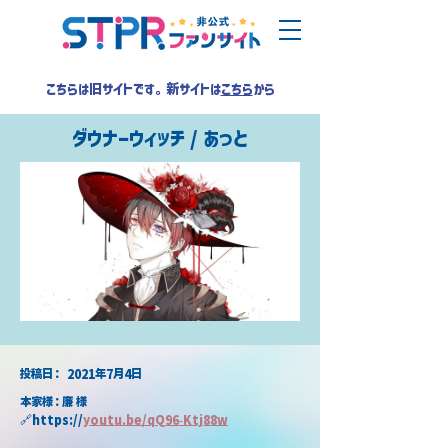
こちらは旧サイトです。新サイトは
こちら
から
ダウナーウィッチ / あっと
​投稿日：
2021年7月4日
本家様：廉 様
🔗https://
youtu.be/qQ96-Ktj88w