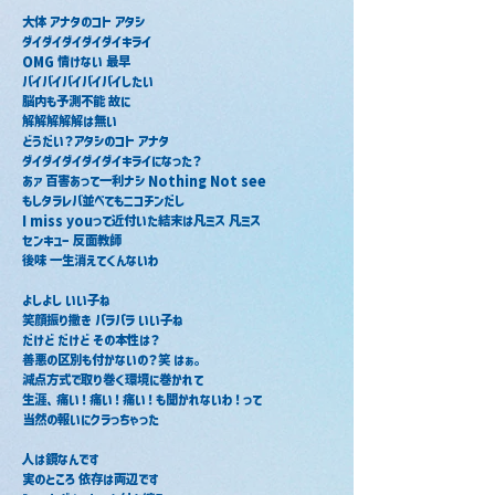
大体 アナタのコト アタシ
ダイダイダイダイダイキライ
OMG 情けない 最早
バイバイバイバイバイしたい
脳内も予測不能 故に
解解解解解は無い
どうだい？アタシのコト アナタ
ダイダイダイダイダイキライになった？
あァ 百害あって一利ナシ Nothing Not see
もしタラレバ並べてもニコチンだし
I miss youって近付いた結末は凡ミス 凡ミス
センキュー 反面教師
後味 一生消えてくんないわ
よしよし いい子ね
笑顔振り撒き パラパラ いい子ね
だけど だけど その本性は？
善悪の区別も付かないの？笑 はぁ。
減点方式で取り巻く環境に巻かれて
生涯、痛い！痛い！痛い！も聞かれないわ！って
当然の報いにクラっちゃった
人は鏡なんです
実のところ 依存は両辺です