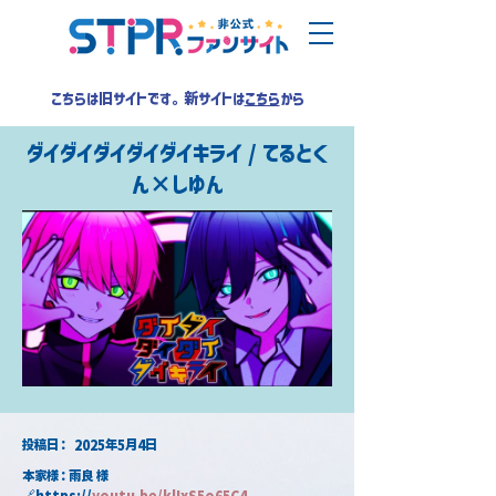
こちらは旧サイトです。新サイトは
こちら
から
ダイダイダイダイダイキライ / てるとく
ん×しゆん
​投稿日：
2025年5月4日
本家様：雨良 様
🔗https://
youtu.be/klIxS5o65C4