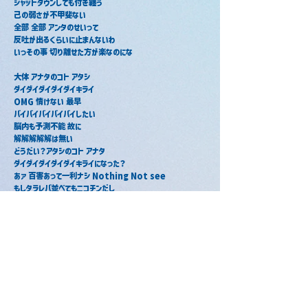
シャットダウンしても付き纏う
己の弱さが不甲斐ない
全部 全部 アンタのせいって
反吐が出るくらいに止まんないわ
いっその事 切り離せた方が楽なのにな
大体 アナタのコト アタシ
ダイダイダイダイダイキライ
OMG 情けない 最早
バイバイバイバイバイしたい
脳内も予測不能 故に
解解解解解は無い
どうだい？アタシのコト アナタ
ダイダイダイダイダイキライになった？
あァ 百害あって一利ナシ Nothing Not see
もしタラレバ並べてもニコチンだし
I miss youって近付いた結末は凡ミス 凡ミス
センキュー 反面教師
後味 一生消えてくんないわ