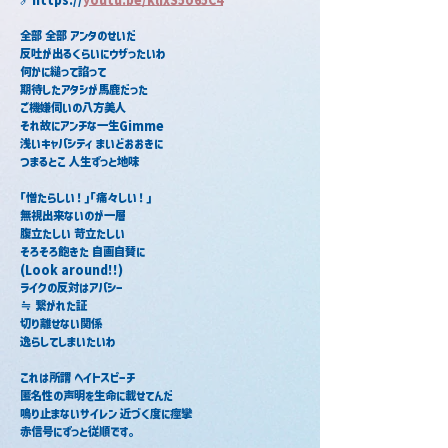
全部 全部 アンタのせいだ
反吐が出るくらいにウザったいわ
何かに縋って諂って
期待したアタシが馬鹿だった
ご機嫌伺いの八方美人
それ故にアンチな一生Gimme
浅いキャパシティ まいどおおきに
つまるとこ 人生ずっと地味
｢憎たらしい！｣｢痛々しい！｣
無視出来ないのが一層
腹立たしい 苛立たしい
そろそろ飽きた 自画自賛に
(Look around!!)
ライクの反対はアパシー
≒ 繋がれた証
切り離せない関係
逸らしてしまいたいわ
これは所謂 ヘイトスピーチ
匿名性の声明を生命に載せてんだ
鳴り止まないサイレン 近づく度に痙攣
赤信号にずっと従順です。