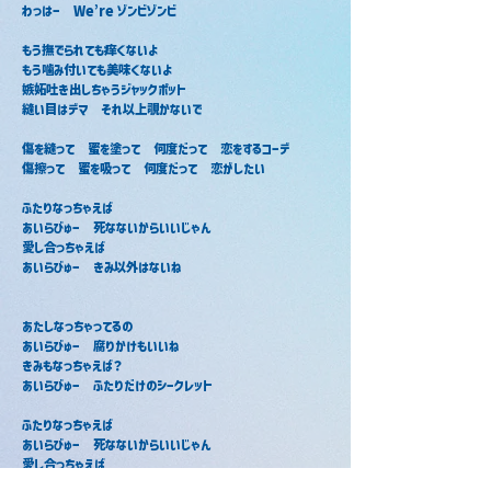
わっはー　We’re ゾンビゾンビ
もう撫でられても痒くないよ
もう噛み付いても美味くないよ
嫉妬吐き出しちゃうジャックポット
縫い目はデマ　それ以上覗かないで　　
傷を縫って　蜜を塗って　何度だって　恋をするコーデ
傷擦って　蜜を吸って　何度だって　恋がしたい
ふたりなっちゃえば
あいらびゅー　死なないからいいじゃん
愛し合っちゃえば
あいらびゅー　きみ以外はないね
あたしなっちゃってるの
あいらびゅー　腐りかけもいいね　
きみもなっちゃえば？
あいらびゅー　ふたりだけのシークレット
ふたりなっちゃえば
あいらびゅー　死なないからいいじゃん
愛し合っちゃえば
あいらびゅー　きみ以外はないね