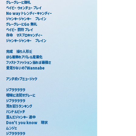
グレーグレーに御礼
ベイビー ウォンチュー プレイ
No way トレンディーキャンディー
ジャンキージャンキー　ブレイン
グレーグレーにGo 無礼
ベイビー 罰符 プレイ
存命　マスプロキャンディー
ジャンキージャンキー　ブレイン
完成　操り人形だ
ほら着飾れアパレル産業化
ファストファッション当れば最強さ
愛足りないの?Wannabe
アンチポップミュージック
ジブラララララ
曖昧に法犯すグレーに　
ジブラララララ
荒れ狂うランキング
ハンドルビッチ
歪んだジャンキー 連中
Don't you know　現状
ムンジェ
ジブラララララ