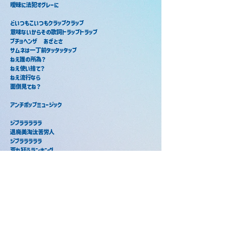
曖昧に法犯すグレーに　
どいつもこいつもクラップクラップ
意味ないからその歌詞トラップトラップ
プチョヘンザ　あざとさ
サムネは一丁前タッタッタップ
ねえ誰の所為？
ねえ使い捨て？
ねえ流行なら　
面倒見てね？
アンチポップミュージック
ジブラララララ
退廃美淘汰苦労人　
ジブラララララ
荒れ狂うランキング
ハンドルビッチ
融解点キャンディー 連中
Don't you know　返上
ペッタ
ジブラララララ
曖昧に法犯すグレーに　
グレーグレーに御礼