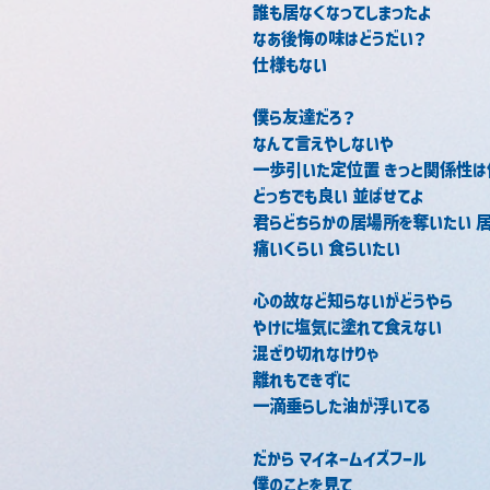
誰も居なくなってしまったよ
なあ後悔の味はどうだい？
仕様もない
僕ら友達だろ？
なんて言えやしないや
一歩引いた定位置 きっと関係性は
どっちでも良い 並ばせてよ
君らどちらかの居場所を奪いたい 
痛いくらい 食らいたい
心の故など知らないがどうやら
やけに塩気に塗れて食えない
混ざり切れなけりゃ
離れもできずに
一滴垂らした油が浮いてる
だから マイネームイズフール
僕のことを見て