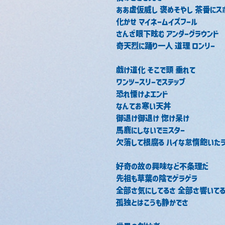
ああ虚仮威し 褒めそやし 茶番にス
化かせ マイネームイズフール
さんざ眼下眩む アンダーグラウンド
奇天烈に踊り一人 道理 ロンリー
戯け道化 そこで頭 垂れて
ワンツースリーでステップ
恐れ慄けよエンド
なんてお寒い天丼
御退け御退け 惚け呆け
馬鹿にしないでミスター
欠落して根腐る ハイな怠惰飽いたラ
好奇の故の興味など不条理だ
先祖も草葉の陰でゲラゲラ
全部さ気にしてるさ 全部さ響いて
孤独とはこうも静かでさ