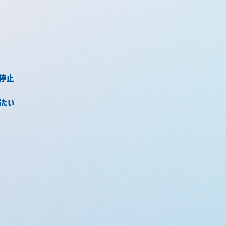
停止
居たい