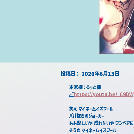
​投稿日：
2020年6月13日
本家様：るぅと様
🔗
https://youtu.be/_C9D
笑え マイネームイズフール
ババ抜きのジョーカー
ああ悲しいや 成れないや ワンペアに
そうさ マイネームイズフール