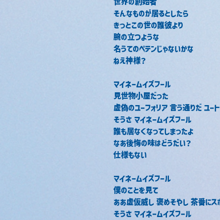
世界の創始者
そんなものが居るとしたら
きっとこの世の誰彼より
腕の立つような
名うてのペテンじゃないかな
ねえ神様？
マイネームイズフール
見世物小屋だった
虚偽のユーフォリア 言う通りだ ユー
そうさ マイネームイズフール
誰も居なくなってしまったよ
なあ後悔の味はどうだい？
仕様もない
マイネームイズフール
僕のことを見て
ああ虚仮威し 褒めそやし 茶番にス
そうさ マイネームイズフール