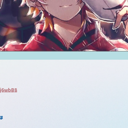
Wj6wbB8
は