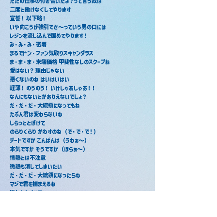
ただの仕事の付き合いだよ？って言う奴は
二度と働けなくしてやります
宣誓！ 以下略！
いや向こうが強引でさ～っていう男の口には
レジンを流し込んで固めてやります！
み・み・み・密着
まるでドン・ファン気取りスキャンダラス
ま・ま・ま・末端価格 甲斐性なしのスクープね
愛はない？ 理由じゃない
悪くないのね はいはいはい
軽薄！ のうのう！ いけしゃあしゃあ！！
なんにもないとかありえないでしょ？
だ・だ・だ・大統領になってもね
たぶん君は変わらないね
しらっととぼけて
のらりくらり かわすのね（で・で・で！）
デートですか こんばんは（うわぁ～）
本気ですか そうですか（ほらぁ～）
情熱とは不注意
微熱も消してしまいたい
だ・だ・だ・大統領になったらね
マジで君を捕まえるね
濡れたタオルで
洗いざらい吐かせるね（ど・ど・ど！）
どこですか 今あんた（おやぁ～？）