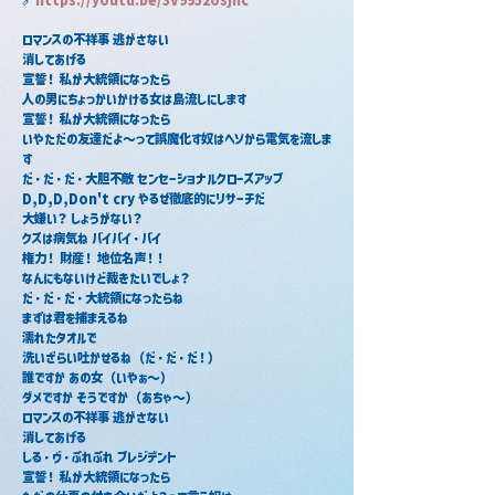
ロマンスの不祥事 逃がさない
消してあげる
宣誓！ 私が大統領になったら
人の男にちょっかいかける女は島流しにします
宣誓！ 私が大統領になったら
いやただの友達だよ～って誤魔化す奴はヘソから電気を流しま
す
だ・だ・だ・大胆不敵 センセーショナルクローズアップ
D,D,D,Don't cry やるぜ徹底的にリサーチだ
大嫌い？ しょうがない？
クズは病気ね バイバイ・バイ
権力！ 財産！ 地位名声！！
なんにもないけど裁きたいでしょ？
だ・だ・だ・大統領になったらね
まずは君を捕まえるね
濡れたタオルで
洗いざらい吐かせるね（だ・だ・だ！）
誰ですか あの女（いやぁ～）
ダメですか そうですか（あちゃ～）
ロマンスの不祥事 逃がさない
消してあげる
しる・ヴ・ぷれぷれ プレジデント
宣誓！ 私が大統領になったら