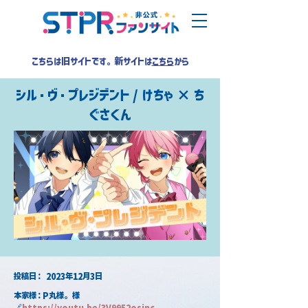
こちらは旧サイトです。新サイトは
こちら
から
シル・ヴ・プレジデント / けちゃ × ち
ぐさくん
​投稿日：
2023年12月3日
本家様：P丸様。 様
🔗
https://youtu.be/3V9952osjnc