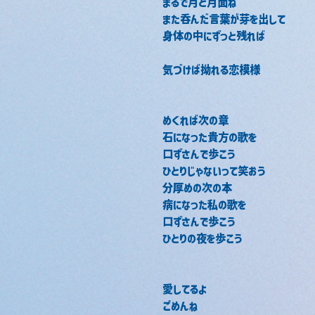
まるで月と月面ね
また呑んだ言葉が芽を出して
身体の中にずっと残れば
気づけば拗れる恋模様
めくれば次の章
石になった貴方の歌を
口ずさんで歩こう
ひとりじゃないって笑おう
分厚めの次の本
病になった私の歌を
口ずさんで歩こう
ひとりの夜を歩こう
愛してるよ
ごめんね