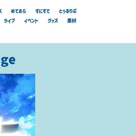
K
めておら
すにすて
とぅるりぷ
ライブ
イベント
グッズ
素材
nge