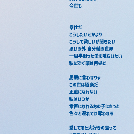
今世も
奉仕だ
こうしたいとかより
こうして欲しいが聞きたい
思いの外 自分軸の世界
一周半廻った愛を喰らいたい
私に効く薬は何処だ
馬鹿に言わせりゃ
この世は極楽だ
正直になれない
私はいつか
素直になれるあの子にきっと
色々と遅れては奪われる
愛してると大好きの差って