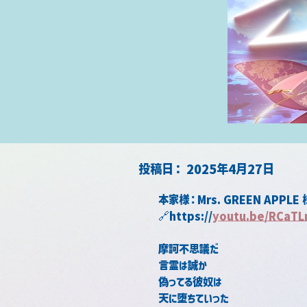
​投稿日：
2025年4月27日
本家様：
Mrs. GREEN APPLE
 
🔗
https://
youtu.be/RCaTL
摩訶不思議だ
言霊は誠か
偽ってる彼奴は
天に堕ちていった