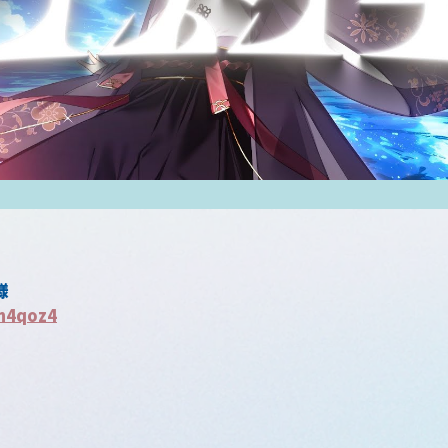
様
n4qoz4