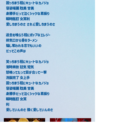
困っちまう程にキュートなカノジョ
容姿端麗 耽美 甘美　　　　　　　　　　
身勝手だって泣くシックな素振り
瞬時酩酊 女冥利　　　　　　　　　　　　　　
愛しちまうのさ されど愛しちまうのさ
過去を喰らう程にポップなエレジー
排気口から香るラーメン
騙し奪われる恋でもいいの
だってこの声は
笑っちまう程にキュートなカノジョ
常時奔放 狂気 短気　　　　　　　
怒鳴ってたって目が合って一撃
洗脳完了 女上手　　　　
困っちまう程にキュートなカノジョ
容姿端麗 耽美 甘美　　　　　　　　　　
身勝手だって泣くシックな素振り
瞬時酩酊 女冥
利　　　　　　　　　　　　　　　　　　　
愛していんのさ 強く愛していんのさ