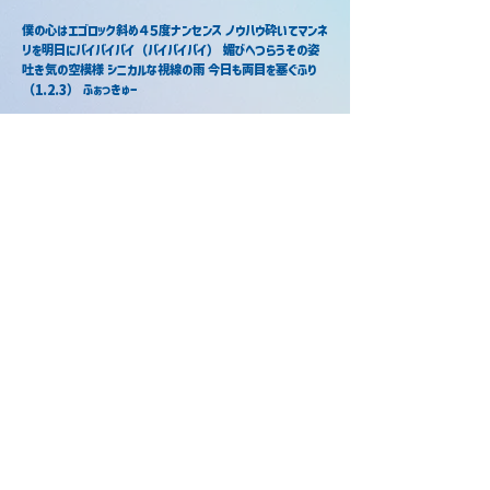
僕の心はエゴロック斜め４５度ナンセンス ノウハウ砕いてマンネ
リを明日にバイバイバイ（バイバイバイ） 媚びへつらうその姿 
吐き気の空模様 シニカルな視線の雨 今日も両目を塞ぐふり
（1.2.3） ふぁっきゅー
エゴロック / まぜ太
エゴロック / ころん × さとみ
2022年1月1日
2023年8月7日
エゴロック /
エゴロック/ 明雷らいと
AMPTAKxCOLORS
2024年8月13日
2023年2月5日
当サイトについて