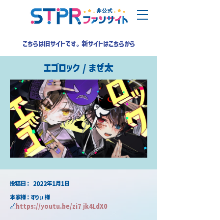
こちらは旧サイトです。新サイトは
こちら
から
エゴロック / まぜ太
​投稿日：
2022年1月1日
本家様：すりぃ 様
🔗
https://youtu.be/zi7-jk4LdX0