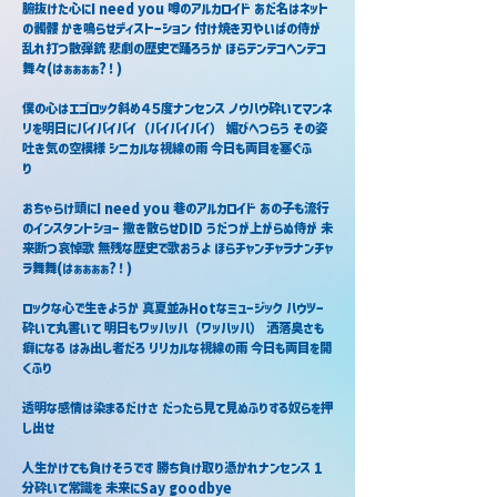
腑抜けた心にI need you 噂のアルカロイド あだ名はネット
の髑髏 かき鳴らせディストーション 付け焼き刃やいばの侍が 
乱れ打つ散弾銃 悲劇の歴史で踊ろうか ほらテンテコヘンテコ
舞々(はぁぁぁぁ?！)
僕の心はエゴロック斜め４５度ナンセンス ノウハウ砕いてマンネ
リを明日にバイバイバイ（バイバイバイ） 媚びへつらう その姿
吐き気の空模様 シニカルな視線の雨 今日も両目を塞ぐふ
り　
おちゃらけ頭にI need you 巷のアルカロイド あの子も流行
のインスタントショー 撒き散らせDID うだつが上がらぬ侍が 未
来断つ哀悼歌 無残な歴史で歌おうよ ほらチャンチャラナンチャ
ラ舞舞(はぁぁぁぁ?！)
ロックな心で生きようか 真夏並みHotなミュージック ハウツー
砕いて丸書いて 明日もワッハッハ（ワッハッハ） 洒落臭さも
癖になる はみ出し者だろ リリカルな視線の雨 今日も両目を開
くふり
透明な感情は染まるだけさ だったら見て見ぬふりする奴らを押
し出せ
人生かけても負けそうです 勝ち負け取り憑かれナンセンス 1
分砕いて常識を 未来にSay goodbye