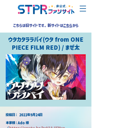
こちらは旧サイトです。新サイトは
こちら
から
ウタカタララバイ(ウタ from ONE
PIECE FILM RED) / まぜ太
​投稿日：
2022年9月24日
本家様：Ado 様
🔗
https://youtu.be/hyV1AJiFNyo