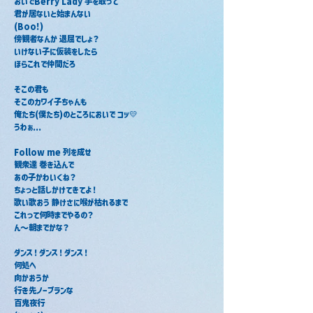
おいでBerry Lady 手を取って
君が居ないと始まんない
(Boo!)
傍観者なんか 退屈でしょ？
いけない子に仮装をしたら
ほらこれで仲間だろ
そこの君も
そこのカワイ子ちゃんも
俺たち(僕たち)のところにおいで コッ💛
うわぁ...
Follow me 列を成せ
観衆達 巻き込んで
あの子かわいくね？
ちょっと話しかけてきてよ！
歌い歌おう 静けさに喉が枯れるまで
これって何時までやるの？
ん～朝までかな？
ダンス！ダンス！ダンス！
何処へ
向かおうか
行き先ノープランな
百鬼夜行