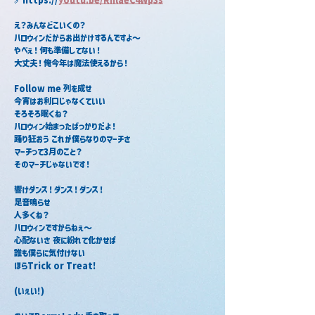
え？みんなどこいくの？
ハロウィンだからお出かけするんですよ～
やべぇ！何も準備してない！
大丈夫！俺今年は魔法使えるから！
Follow me 列を成せ
今宵はお利口じゃなくていい
そろそろ眠くね？
ハロウィン始まったばっかりだよ！
踊り狂おう これが僕らなりのマーチさ
マーチって3月のこと？
そのマーチじゃないです！
響けダンス！ダンス！ダンス！
足音鳴らせ
人多くね？
ハロウィンですからねぇ～
心配ないさ 夜に紛れて化かせば
誰も僕らに気付けない
ほらTrick or Treat!
(いぇい!)