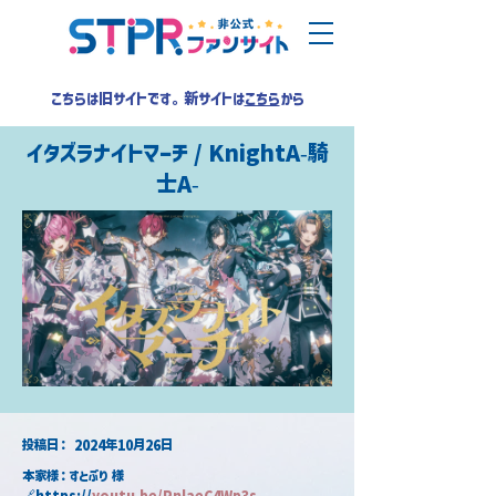
こちらは旧サイトです。新サイトは
こちら
から
イタズラナイトマーチ / KnightA-騎
士A-
​投稿日：
2024年10月26日
本家様：すとぷり 様
🔗https://
youtu.be/RnlaeC4Wp3s