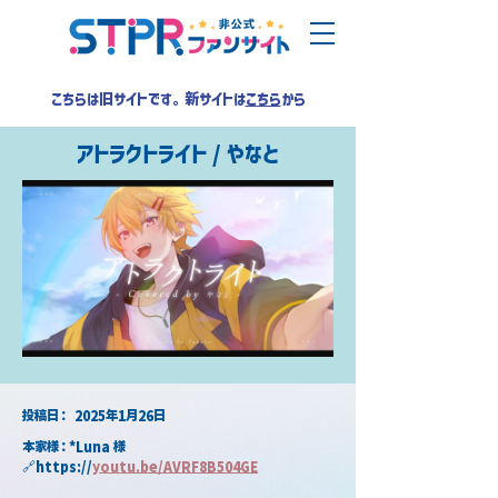
こちらは旧サイトです。新サイトは
こちら
から
アトラクトライト / やなと
​投稿日：
2025年1月26日
本家様：*Luna 様
🔗https://
youtu.be/AVRF8B504GE