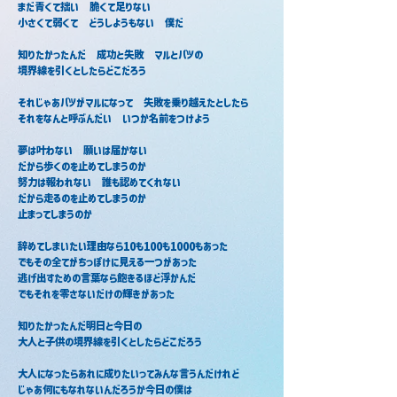
まだ青くて拙い　脆くて足りない
小さくて弱くて　どうしようもない　僕だ
知りたかったんだ　成功と失敗　マルとバツの
境界線を引くとしたらどこだろう
それじゃあバツがマルになって　失敗を乗り越えたとしたら
それをなんと呼ぶんだい　いつか名前をつけよう
夢は叶わない　願いは届かない
だから歩くのを止めてしまうのか
努力は報われない　誰も認めてくれない
だから走るのを止めてしまうのか
止まってしまうのか
辞めてしまいたい理由なら10も100も1000もあった
でもその全てがちっぽけに見える一つがあった
逃げ出すための言葉なら飽きるほど浮かんだ
でもそれを零さないだけの輝きがあった
知りたかったんだ明日と今日の
大人と子供の境界線を引くとしたらどこだろう
大人になったらあれに成りたいってみんな言うんだけれど
じゃあ何にもなれないんだろうか今日の僕は