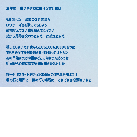
三年前　誰かが夕空に投げた言い訳は
もう忘れた　必要のない言葉だ
いつか口ずさむ歌にでもしよう
道標なんてない誰も教えてくれない
だから足跡は交わったんだ　出会えたんだ
壊してしまいたい夜なら10も100も1000もあった
でもその全てを飛び越える羽を持っていたんだ
あの日始まった物語はどこに向かうんだろうか
明日からの僕に課す宿題が増えたみたいだ
横一列でスタートを切ったあの日の僕らはもういない
君の行く場所に　僕の行く場所に　それぞれは必要ないから
いくつもの挫折を超えて　いくつもの冬を超えて
花が開くように　青い宝石が輝くように
だって見つけたんだ　眩しくて仕方ないんだ
その光の正体は…
辞めてしまいたい理由なら10も100も1000もあった
でもその全てがちっぽけに見えたのはどうして
あの日始まった物語が向かう先で僕ら
見つけた光を照らし合わせて　答え合わせをしよう