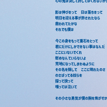
心の鬼は決して許してはくれないか
影は伸びきって　日は落ちきって
明日を迎える事が許されたなら
救われてたかな
それでも僕は
今この身をもって重石をとって
君にだけにしかできない事はなんだ
ここにいないでくれ
慰めなんていらないよ
荒地になってしまわぬように
その名を隠して　ここに現れたのさ
のさばってる奴らを
探って抉って
嗤っては泣いて
その小さな勇気が僕の胸を焦がすか