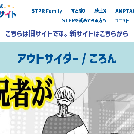
STPR Family
すとぷり
騎士X
AMPTA
STPRを初めてみる方へ
ユニット
こちらは旧サイトです。新サイトは
こちら
から
アウトサイダー / ころん