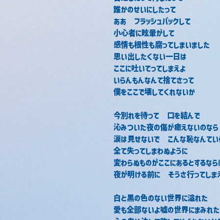
誰かのせいにしたって
ああ　フラッシュバックして
小心者に眩暈がして
感情も根性も腐ってしまいました
思い出したくない一日は
ここに吐いてってしまえよ　
いらんもんなんて捨てさって
僕をここで壊してくれないか
今別れを待って　口を結んで
沁みついた夜の傷が癒えないのなら
涙は見せないで　こんな恥なんてい
全て失ってしまわぬように
変わらぬものがここにあるとするなら
夜が明ける前に　そうさ行ってしま
白と黒の色のない世界に溢れた
愛も全部ないよ嘘の世界にまみれた