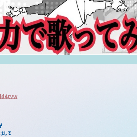
fdd4tvw
が
まして