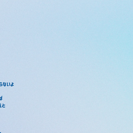
らないよ
ば
えと