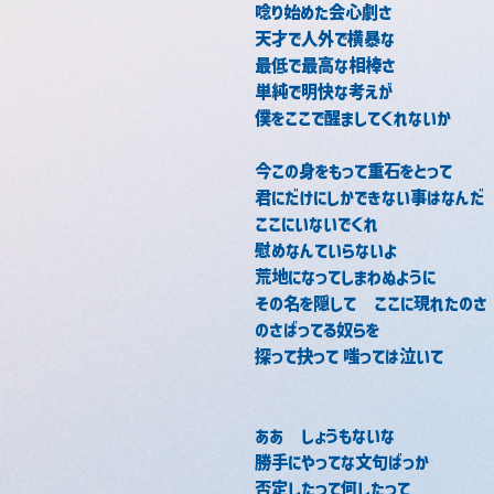
唸り始めた会心劇さ
天才で人外で横暴な
最低で最高な相棒さ
単純で明快な考えが
僕をここで醒ましてくれないか
今この身をもって重石をとって
君にだけにしかできない事はなんだ
ここにいないでくれ
慰めなんていらないよ
荒地になってしまわぬように
その名を隠して　ここに現れたのさ
のさばってる奴らを
探って抉って 嗤っては泣いて
ああ　しょうもないな
勝手にやってな文句ばっか
否定したって何したって　