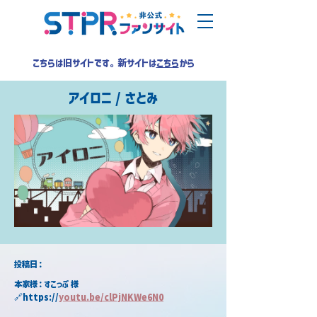
こちらは旧サイトです。新サイトは
こちら
から
アイロニ / さとみ
​投稿日：
本家様：すこっぷ 様
🔗https://
youtu.be/clPjNKWe6N0