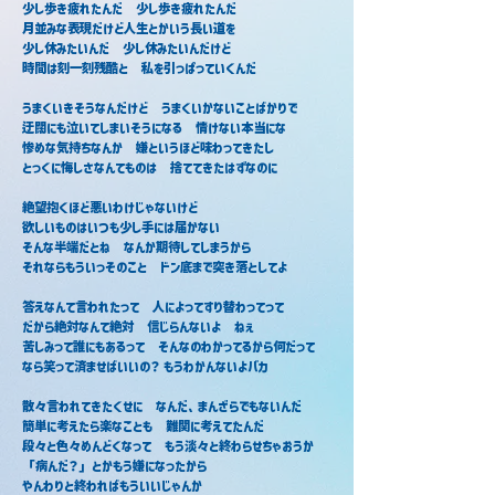
少し歩き疲れたんだ　少し歩き疲れたんだ
月並みな表現だけど人生とかいう長い道を
少し休みたいんだ　少し休みたいんだけど
時間は刻一刻残酷と　私を引っぱっていくんだ
うまくいきそうなんだけど　うまくいかないことばかりで
迂闊にも泣いてしまいそうになる　情けない本当にな
惨めな気持ちなんか　嫌というほど味わってきたし
とっくに悔しさなんてものは　捨ててきたはずなのに
絶望抱くほど悪いわけじゃないけど
欲しいものはいつも少し手には届かない
そんな半端だとね　なんか期待してしまうから
それならもういっそのこと　ドン底まで突き落としてよ
答えなんて言われたって　人によってすり替わってって
だから絶対なんて絶対　信じらんないよ　ねぇ
苦しみって誰にもあるって　そんなのわかってるから何だって
なら笑って済ませばいいの？ もうわかんないよバカ
散々言われてきたくせに　なんだ、まんざらでもないんだ
簡単に考えたら楽なことも　難関に考えてたんだ
段々と色々めんどくなって　もう淡々と終わらせちゃおうか
「病んだ？」とかもう嫌になったから
やんわりと終わればもういいじゃんか