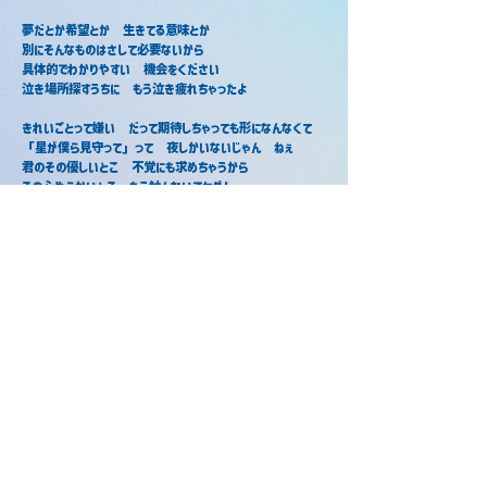
夢だとか希望とか　生きてる意味とか
別にそんなものはさして必要ないから
具体的でわかりやすい　機会をください
泣き場所探すうちに　もう泣き疲れちゃったよ
きれいごとって嫌い　だって期待しちゃっても形になんなくて
「星が僕ら見守って」って　夜しかいないじゃん　ねぇ
君のその優しいとこ　不覚にも求めちゃうから
この心やらかいとこ　もう触んないでヤダ！
もうほっといて　もう置いてって
汚れきったこの道は　もう変わんないよ嗚呼
疲れちゃって弱気になって　逃げ出したって無駄なんだって
だから内面耳塞いで　もう最低だって泣いて
人生って何なのって　わかんなくても生きてるだけで
幸せって思えばいいの？ もうわかんないよバカ！
アイロニ / さとみ