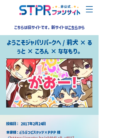
こちらは旧サイトです。新サイトは
こちら
から
ようこそジャパリパークへ / 莉犬 × る
ぅと × ころん × ななもり。
​投稿日：
2017年2月24日
本家様：どうぶつビスケッツ×PPP 様
🔗
https://youtu.be/xkMdLcB_vNU?