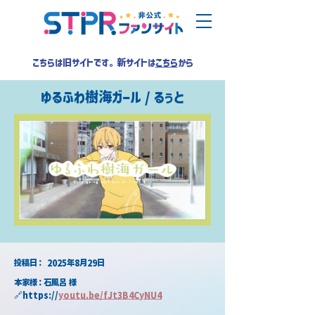
こちらは旧サイトです。新サイトは
こちら
から
ゆるふわ樹海ガール / るぅと
​投稿日：
2025年8月29日
本家様：石風呂 様
🔗https://
youtu.be/fJt3B4CyNU4