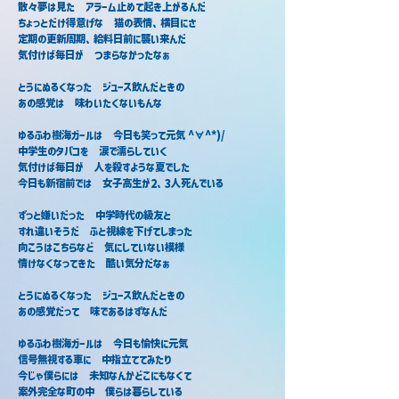
散々夢は見た　アラーム止めて起き上がるんだ
ちょっとだけ得意げな　猫の表情、横目にさ
定期の更新周期、給料日前に襲い来んだ
気付けば毎日が　つまらなかったなぁ
とうにぬるくなった　ジュース飲んだときの
あの感覚は　味わいたくないもんな
ゆるふわ樹海ガールは　今日も笑って元気 ^∀^*)/
中学生のタバコを　涙で濡らしていく
気付けば毎日が　人を殺すような夏でした
今日も新宿前では　女子高生が2、3人死んでいる
ずっと嫌いだった　中学時代の級友と
すれ違いそうだ　ふと視線を下げてしまった
向こうはこちらなど　気にしていない模様
情けなくなってきた　酷い気分だなぁ
とうにぬるくなった　ジュース飲んだときの
あの感覚だって　味であるはずなんだ
ゆるふわ樹海ガールは　今日も愉快に元気
信号無視する車に　中指立ててみたり
今じゃ僕らには　未知なんかどこにもなくて
案外完全な町の中　僕らは暮らしている