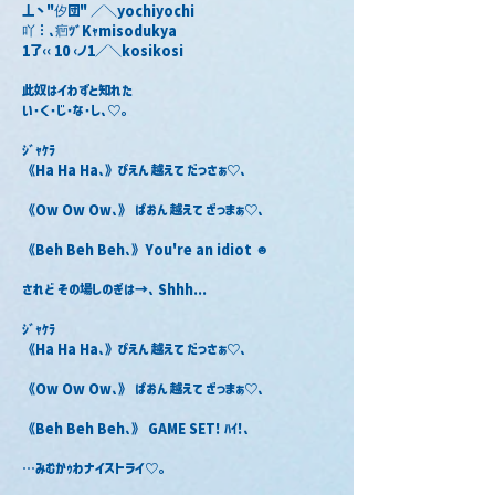
丄丶"㐴団" ／＼yochiyochi
吖︙､㾎ﾂﾞKｬmisodukya
1了‹‹ 10 ‹ノ1／＼kosikosi
此奴はイわずと知れた
い･く･じ･な･し､♡｡
ｼﾞｬｹﾗ
《Ha Ha Ha､》ぴえん 越えて だっさぁ♡､
《Ow Ow Ow､》 ぱおん 越えて ざっまぁ♡､
《Beh Beh Beh､》You're an idiot ☻
されど その場しのぎは→､ Shhh...
ｼﾞｬｹﾗ
《Ha Ha Ha､》ぴえん 越えて だっさぁ♡､
《Ow Ow Ow､》 ぱおん 越えて ざっまぁ♡､
《Beh Beh Beh､》 GAME SET! ﾊｲ!､
⋯みむかｩわナイストライ♡｡