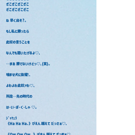
ざこざこざこざこ
ざこざこざこざこ
ね 早く出そ?｡
もし私に勝ったら
此奴の言うことを
なんでも聞いたげるよ♡､
⋯まあ 勝てないけどっ♡､(笑)｡
噛ませ犬に抜擢!､
よわよわ此奴ァわ♡､
所詮⋯先の時代の
は･い･ぼ･く･しゃ ♡｡
ｼﾞｬｹｪﾗ
《Ha Ha Ha､》ぴえん 越えて だっさぁ♡､
《Ow Ow Ow､ 》ぱおん 越えて ざっまぁ♡､