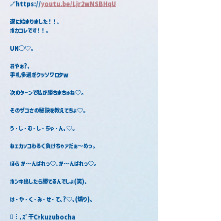
🔗https://
youtu.be/Ljr2wMSBHqU
遂に始まりました！！、
ボカコレです！！。
UN◯♡｡
おやぁ?､
手札多過ぎクッソワロタw
次のターンで私が勝ちまちゅね♡｡
そのザコさの秘訣を教えてちょ♡。
う・じ・む・し・ちゃ・ん､♡｡
ねェカッコわるく負けちゃァだぁ〜めっ｡
ほら が〜んばれっ♡､が〜んばれっ♡｡
ホンキ出したら勝てるんでしょ(笑)､
は・や・く・み・せ・て､?♡､(煽り)｡
𠦩︙､ｽﾞ干Cｬkuzubocha