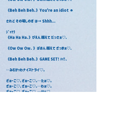
《Beh Beh Beh､》You're an idiot ☻
されど その場しのぎ は→ Shhh...
ｼﾞｬｹﾗ
《Ha Ha Ha､》ぴえん 越えて だっさぁ♡､
《Ow Ow Ow､ 》ぱおん 越えて ざっまぁ♡､
《Beh Beh Beh､》GAME SET! ﾊｲ!､
⋯みむかｩわナイストライ♡｡
ざぁーこ♡､ざぁーこ♡｡⋯たぁ♡｡
ざぁーこ♡､ざぁーこ♡｡⋯わぁ♡｡
ざぁーこ♡､ざぁーこ♡｡⋯けぇ♡｡
酸性雨に埋まっちゃえ♡｡《Cla-Cla-Clap》
ざぁーこ♡､ざぁーこ♡｡⋯ばぁー♡｡
ざぁーこ♡､ざぁーこ♡｡⋯かぁ♡｡
ざぁーこ♡､ざぁーこ♡｡
たわいない最終回 対ヨロ