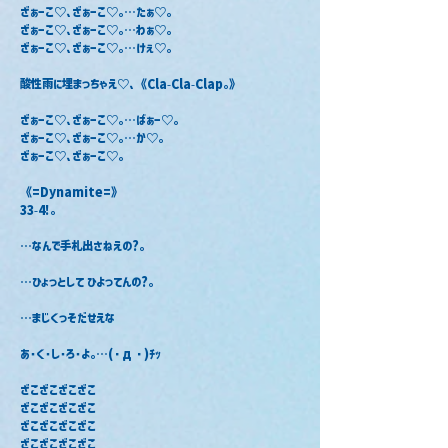
ざぁーこ♡､ざぁーこ♡｡⋯たぁ♡｡
ざぁーこ♡､ざぁーこ♡｡⋯わぁ♡｡
ざぁーこ♡､ざぁーこ♡｡⋯けぇ♡｡
酸性雨に埋まっちゃえ♡､《Cla-Cla-Clap｡》
ざぁーこ♡､ざぁーこ♡｡⋯ばぁー♡｡
ざぁーこ♡､ざぁーこ♡｡⋯か♡｡
ざぁーこ♡､ざぁーこ♡｡
《=Dynamite=》
33-4!｡
⋯なんで手札出さねえの?｡
⋯ひょっとして ひよってんの?。
⋯まじくっそだせえな
あ･く･し･ろ･よ｡⋯(・д・)ﾁｯ
ざこざこざこざこ
ざこざこざこざこ
ざこざこざこざこ
ざこざこざこざこ