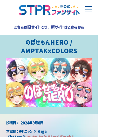
こちらは旧サイトです。新サイトは
こちら
から
のぼせもんHERO /
AMPTAKxCOLORS
​投稿日：
2024年9月8日
本家様：チバニャン × Giga
🔗https://
youtu.be/uM5mzW3pgh4