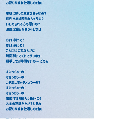
お黙りやがれ仕返しのchu!
地味に黙って生きなきゃなの？
個性出せば叩かれちゃうの？
いじめられる方も悪いの？
清廉潔白とかありゃしない
ちょい待って！
ちょい待って！
こんな私の為なんかに
時間割いてくれてサンキュー
相手してる時間ないの… ごめん
すきっちゅーの！
すきっちゅーの！
ガチ恋しちゃダメっつーの？
すきっちゅーの！
すきっちゅーの！
世間体は知らんっちゅーの！
お金の無駄だとか？ねえわ
お黙りやがれ仕返しのchu!
逃げたい事があっても
推しの顔で　推しの声で　戦えるよ
消えない過去も　地獄の日々も