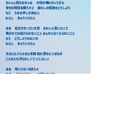
ちゃんと笑えなきゃね　大切が壊れちゃうから
幸せな明日を願うけど　底なしの孤独をどうしよう 
もう　うめき声しか出ない 
わたし　ぎゅうぐらりん
ああ　虹がかかっている空　きれいと思いたくて 
焦がれては逃げられないこと みんなにはくだらないこと 
もう　どうしようもないの 
わたし　きゅうくらりん
そばにたぐりよせた末路 枯れ落ちたつぼみが　
こんなにも汚らわしくて いじらしい
ああ　呪いになっちまうよ 
ああ　「あきらめた」って言わなくちゃ 
頭の中で　ノイズが鳴りやまないから 
空っぽが埋まらないこと　全部ばれてたらどうしよう 
ああ　あの子の言うとおり　終わりなんだ
ああ　幸せになっちまうよ 
ああ　失うのがつらいな 
全部ムダになったら　愛した罰を受けるから 
ひどく優しいあなたの　胸で泣けたならどうしよう 
最後　見たのはそんな夢 
わたし　ちゅうぶらりん