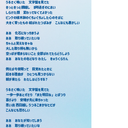
うるさく鳴いた　文字盤を見てた 
きっときっと鏡越し　8時過ぎのにおい 
しらけた顔　変わってなくてよかった 
ピンクの植木鉢のぐちょぐちょした心のそばに 
大きく育ったもの 結ばれたつぼみが　こんなにも愚かしい
ああ　化石になっちまうよ 
ああ　取り繕っていたいな 
ちゃんと笑えなきゃね　
大した取り柄も無いから 
空っぽが埋まらないこと 全部ばれてたらどうしよう 
ああ　あなたの右どなり わたし　きゅうくらりん
例えば今夜眠って　目覚めたときに　
起きる理由が　ひとつも見つからない 
朝が来たら　わたしはどうする？
うるさく鳴いた　文字盤を見てた　
 一歩一歩あとずさり 「また明日ね」とぽつり 
喜びより　安堵が先に来ちゃった 
思い出 西日越し うつるこまかなヒビが 
こんなにも恐ろしい
ああ　あなたが知ってしまう 
ああ　取り繕っていたいな 