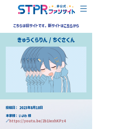
こちらは旧サイトです。新サイトは
こちら
から
きゅうくらりん / ちぐさくん
​投稿日：
2023年8月18日
本家様： いよわ 様
🔗
https://
youtu.be/2b1IexhKPz4