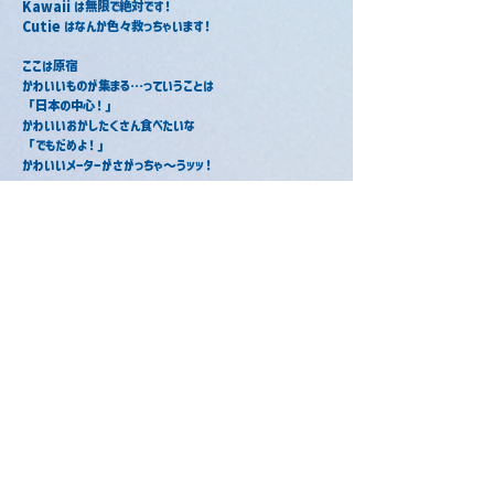
Kawaii は無限で絶対です！
Cutie はなんか色々救っちゃいます！
ここは原宿
かわいいものが集まる…っていうことは
「日本の中心！」
かわいいおかしたくさん食べたいな
「でもだめよ！」
かわいいメーターがさがっちゃ～うッッ！
「かわいいだけじゃだめですか？」
ファンもアンチも キュン４させちゃう
かわいさのヒミツはおしえてあげない！
時はちょっと前
マリリン・モンローも 多分本気出してた
全銀河中 キュン４させちゃう
地球の形変わっちゃうくらい
ラブでラブして！ 愛で愛して！
もっと もっと キュンな世界を作ろう！
にゃにゃにゃ にゃにゃにゃにゃ
にゃにゃにゃ にゃにゃにゃにゃ