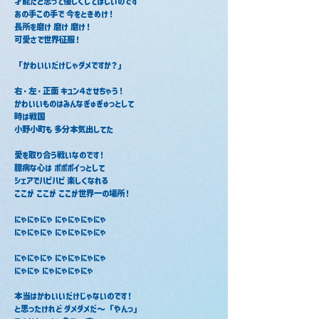
才能だと思って優しくしてほしいのです
あの手この手で 今をときめけ！
長所を磨け 磨け 磨け！
可愛さで世界征服！
「かわいいだけじゃダメですか？」
右・左・正面 キュン４させちゃう！
かわいいものはみんなぎゅぎゅっとして
時は戦国
小野小町も 多分本気出してた
愛を取り合う戦いなのです！
臆病な心は ポポポイっとして
シェアでハピハピ 楽しくなれる
ここが ここが ここが世界一の場所！
にゃにゃにゃ にゃにゃにゃにゃ
にゃにゃにゃ にゃにゃにゃにゃ
にゃにゃにゃ にゃにゃにゃにゃ
にゃにゃ にゃにゃにゃにゃ
本当はかわいいだけじゃないのです！
と思ったけれど ダメダメだ～「やんっ」