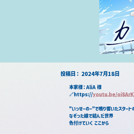
​投稿日：
2024年7月18日
本家様：AliA 様
🔗https://
youtu.be/oi8Ar
"いっせーのー"で鳴り響いたスタート
なぞった線で結んだ世界
色付けていく ここから