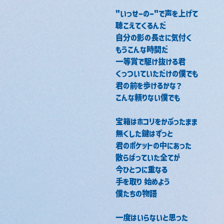
"いっせーのー"で声を上げて
聴こえてくるんだ
自分の影の長さに気付く
もうこんな時間だ
一等賞で駆け抜ける君
くっついていただけの僕でも
君の前を歩けるかな？
こんな頼りない僕でも
宝箱はホコリをかぶったまま
無くした鍵はずっと
君のポケットの中にあった
散らばっていた全てが
今ひとつに重なる
手を取り 始めよう
僕たちの物語
一度はいらないと思った