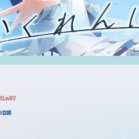
KYLwBY
の合図