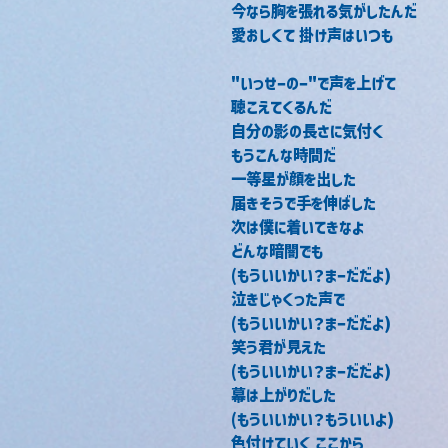
今なら胸を張れる気がしたんだ
愛おしくて 掛け声はいつも
"いっせーのー"で声を上げて
聴こえてくるんだ
自分の影の長さに気付く
もうこんな時間だ
一等星が顔を出した
届きそうで手を伸ばした
次は僕に着いてきなよ
どんな暗闇でも
(もういいかい？まーだだよ)
泣きじゃくった声で
(もういいかい？まーだだよ)
笑う君が見えた
(もういいかい？まーだだよ)
幕は上がりだした
(もういいかい？もういいよ)
色付けていく ここから