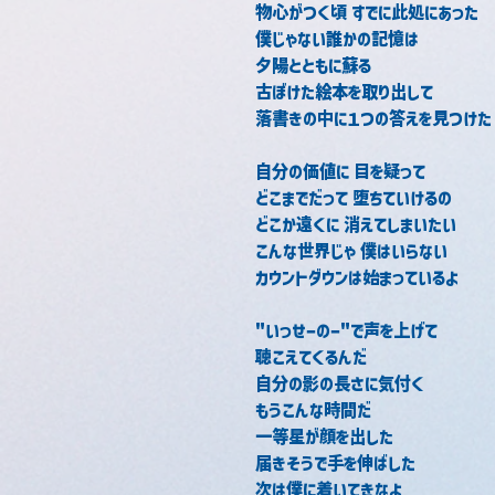
物心がつく頃 すでに此処にあった
僕じゃない誰かの記憶は
夕陽とともに蘇る
古ぼけた絵本を取り出して
落書きの中に１つの答えを見つけた
自分の価値に 目を疑って
どこまでだって 堕ちていけるの
どこか遠くに 消えてしまいたい
こんな世界じゃ 僕はいらない
カウントダウンは始まっているよ
"いっせーのー"で声を上げて
聴こえてくるんだ
自分の影の長さに気付く
もうこんな時間だ
一等星が顔を出した
届きそうで手を伸ばした
次は僕に着いてきなよ