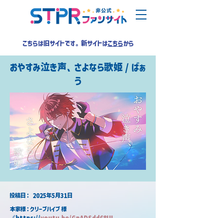
こちらは旧サイトです。新サイトは
こちら
から
おやすみ泣き声、さよなら歌姫 / ばぁ
う
​投稿日：
2025年5月31日
本家様：クリープハイプ 様
🔗https://
youtu.be/GpADSdd68UI