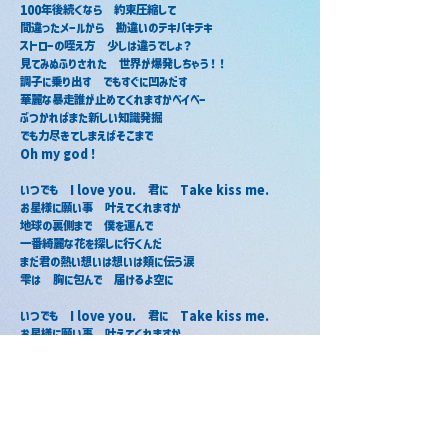
100年後続くなら　約束圧縮して
間違ったメールから　勘違いのテキパキテキ
ストローの咥え方　少しは違うでしょ？
見てみぬふりされた　世界が爆発しちゃう！！
調子に乗り出す　でもすぐに凹みだす
華麗な暴走誰が止めてくれますかベイベー
ぶつかればまた新しい知識発掘
でも力尽きてしまえばそこまで
Oh my god !
いつでも　I love you.　君に　Take kiss me.
お星様に願い事　叶えてくれますか
地球の裏側まで　僕を運んで
一番綺麗な花を探しに行くんだ
まだ君の熱い想いは想いは頬に伝う涙
雫は　胸に包んで　届けるよ空に
いつでも　I love you.　君に　Take kiss me.
お星様に願い事　叶えてくれますか
地球の裏側まで　僕を運んで
一番綺麗な花を探しに行くんだ
まだ君の熱い想いは想いは頬に伝う涙
雫は　胸に包んで　届けるよ空に
いつでも　I love you.　君に　Take kiss me.
忘れられないから　僕の大事なメモリー