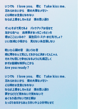
いつでも　I love you.　君に　Take kiss me.
忘れられないから　僕の大事なメモリー
どら焼きは主食になれない
ならば上書きしちゃえば　僕の思い通り
ずっとそばで見てるよ　バックアップは任せて
左から右へと　出来事があっちこっちどっち
君はここにいるの？　誕生日バースデーまだ先でしょ？
いい加減に小指から　見えない糸主張しない
乾いた心臓の音　淡いうわ言
癪に障るなんて気にしてるからに決まってんじゃん
それでも信じて幸せになるように礼儀正しく
まずは些細な挨拶とこから
Are you ready ?
いつでも　I love you.　君に　Take kiss me.
忘れられないから　僕の大事なメモリー
どら焼きは主食になれない
ならば上書きしちゃえば　僕の思い通り
夢からピピピ覚めないで覚めないで
ぬくもり逃げないでまだ朝は
たっぷりあるからあと５分いや１０分待たせて