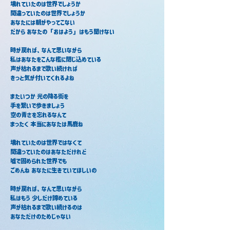
壊れていたのは世界でしょうか
間違っていたのは世界でしょうか
あなたには朝がやってこない
だから あなたの「おはよう」はもう聞けない
時が戻れば、なんて思いながら
私はあなたをこんな檻に閉じ込めている
声が枯れるまで歌い続ければ
きっと気が付いてくれるよね
またいつか 光の降る街を
手を繋いで歩きましょう
空の青さを忘れるなんて
まったく 本当にあなたは馬鹿ね
壊れていたのは世界ではなくて
間違っていたのはあなただけれど
嘘で固められた世界でも
ごめんね あなたに生きていてほしいの
時が戻れば、なんて思いながら
私はもう 少しだけ諦めている
声が枯れるまで歌い続けるのは
あなただけのためじゃない