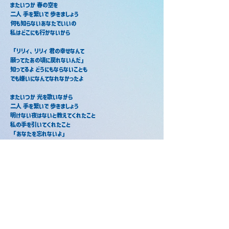
またいつか 春の空を
二人 手を繋いで 歩きましょう
何も知らないあなたでいいの
私はどこにも行かないから
「リリィ、リリィ 君の幸せなんて
願ってたあの頃に戻れないんだ」
知ってるよ どうにもならないことも
でも嫌いになんてなれなかったよ
またいつか 光を歌いながら
二人 手を繋いで 歩きましょう
明けない夜はないと教えてくれたこと
私の手を引いてくれたこと
「あなたを忘れないよ」
「リリィ」
「なあに」
「ねえ 僕 ほんとに 君が好きだよ」
「リリィ」
「なあに」
「君はどう？」
「私も」