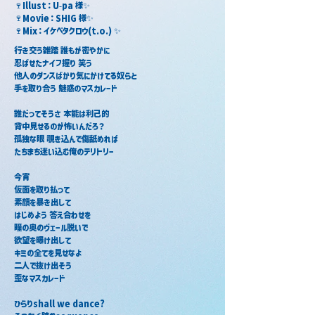
🍷Illust：U-pa 様✨　
🍷Movie：SHIG 様✨　
🍷Mix：イケベタクロウ(t.o.) ✨　
行き交う雑踏 誰もが密やかに
忍ばせたナイフ握り 笑う
他人のダンスばかり気にかけてる奴らと
手を取り合う 魅惑のマスカレード
誰だってそうさ 本能は利己的
背中見せるのが怖いんだろ？
孤独な眼 覗き込んで傷舐めれば
たちまち迷い込む俺のテリトリー
今宵
仮面を取り払って
素顔を暴き出して
はじめよう 答え合わせを
瞳の奥のヴェール脱いで
欲望を曝け出して
キミの全てを見せなよ
二人で抜け出そう
歪なマスカレード
ひらりshall we dance?