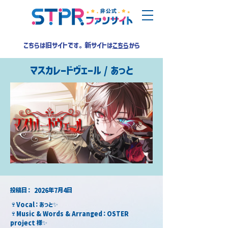
こちらは旧サイトです。新サイトは
こちら
から
マスカレードヴェール / あっと
​投稿日：
2026年7月4日
🍷Vocal：あっと✨
🍷Music & Words & Arranged：OSTER 
project 様✨