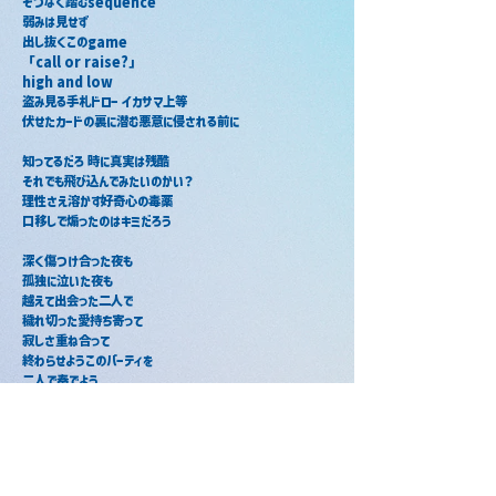
そつなく踏むsequence
弱みは見せず
出し抜くこのgame
「call or raise?」
high and low
盗み見る手札ドロー イカサマ上等
伏せたカードの裏に潜む悪意に侵される前に
知ってるだろ 時に真実は残酷
それでも飛び込んでみたいのかい？
理性さえ溶かす好奇心の毒薬
口移しで煽ったのはキミだろう
深く傷つけ合った夜も
孤独に泣いた夜も
越えて出会った二人で
穢れ切った愛持ち寄って
寂しさ重ね合って
終わらせようこのパーティを
二人で奏でよう
愉悦のセレネイド
今宵
仮面を取り払って
素顔を暴き出して