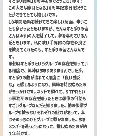
すとぷり結成10周年おめでとうございます！
この大きな節目となる10周年記念日を祝うこ
とができてとても嬉しいです。
10年間活動を続けてきて楽しい反面、辛いこ
とも多かったと思いますが、そんなすとぷりの皆
さんは沢山の人を魅了して、夢を与えているん
だと思います。私に歌い手界隈の存在や良さ
を教えてくれたのも、すとぷりの皆さんなんで
す。
最初はすとぷりというグループの存在を知ってい
る程度で、興味はあまりありませんでしたが、
すとぷりの曲が流れてくる度に「良い曲だ
な」と感じるようになり、興味を持ち始めたの
がきっかけです。ネットで調べて、STPRとい
う事務所の存在を知ったときは想像の何倍も
すごいグループなんだと知りました。他の後輩グ
ループも被らないそれぞれの魅力があって、私
はそのうちのひとグループに惹かれました。ある
メンバーを追うようになって、推し始めたのが約
１年前です。