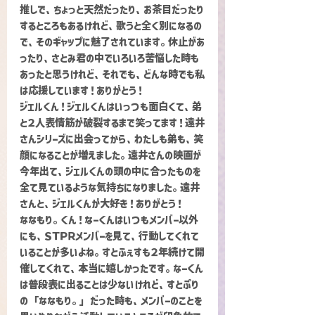
推しで、ちょっと天然だったり、お茶目だったり
するところもあるけれど、歌うと全く別になるの
で、そのギャップに魅了されています。休止があ
ったり、さとみ君の中でいろいろ苦悩した時も
あったと思うけれど、それでも、どんな時でも私
は応援しています！ありがとう！
ジェルくん！ジェルくんはいっつも面白くて、弟
と２人表情筋が破裂するまで笑ってます！遠井
さんシリーズに出会ってから、わたしも弟も、笑
顔になることが増えました。遠井さんの映画が
今年出て、ジェルくんの頭の中に合ったものを
全て見ているような気持ちになりました。遠井
さんと、ジェルくんが大好き！ありがとう！
ななもり。くん！なーくんはいつもメンバー以外
にも、ＳＴＰＲメンバーを見て、行動してくれて
いることが多いよね。すとふぇすも２年続けて開
催してくれて、本当に嬉しかったです。なーくん
は普段表に出ることは少ないけれど、すとぷり
の「ななもり。」だった時も、メンバーのことを