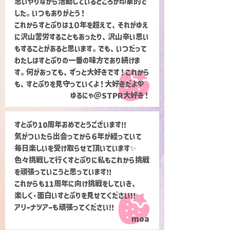
思いやりながら活動しているところが印象的で
した。いつもありがとう！
これからすとぷりは１０年を超えて、それがゆえ
に沢山苦労することもあったり、沢山辛い思い
もすることがあると思います。でも、いつだって
わたしはすとぷりの一番の味方であり続けま
す。何があっても、ずっと大好きです！これから
も、すとぷりを見守っていくよ！大好きだよ💖
ゆるにゃ＠STPR大好き！
すとぷり10周年おめでとうございます!!
気がついたら出会ってから６年が経っていて
毎日楽しいを受け取らせて頂いています✨
色々挑戦して行くすとぷりに私もこれから挑戦
を頑張っていこうと思っています!!
これからも11周年に向け挑戦をしていき、
楽しく･面白いすとぷりを見せてください!!
アリーナツアーも頑張ってください!!
moa