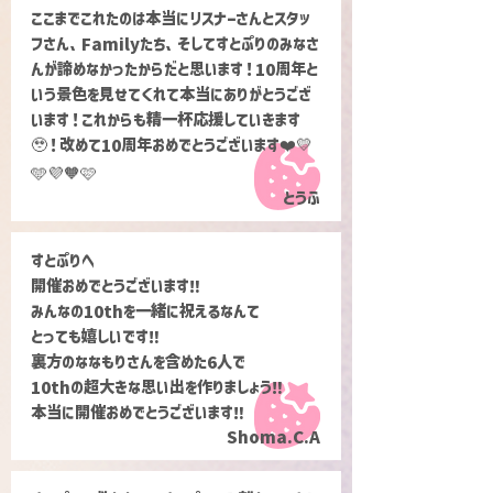
ここまでこれたのは本当にリスナーさんとスタッ
フさん、Familyたち、そしてすとぷりのみなさ
んが諦めなかったからだと思います！10周年と
いう景色を見せてくれて本当にありがとうござ
います！これからも精一杯応援していきます
🥹！改めて10周年おめでとうございます❤️💛
🩵💜🧡🩷
とうふ
すとぷりへ
開催おめでとうございます‼︎
みんなの10thを一緒に祝えるなんて
とっても嬉しいです‼︎
裏方のななもりさんを含めた6人で
10thの超大きな思い出を作りましょう‼︎
本当に開催おめでとうございます‼︎
Shoma.C.A