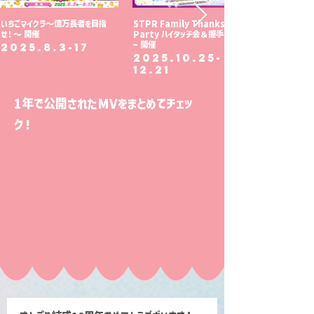
いちごマイクラ～億万長者を目指
STPR Family Thanks
せ！～ 開催
Party ハイタッチ会＆握手会 ツア
ー 開催
2025.8.3-17
2025.10.25-
12.21
1年で公開されたMVをまとめてチェッ
ク！