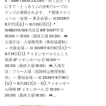
X・AMPTAKxCOLORS・めておら・す
にすて・とぅるりぷの全6グループの
グッズが展開されます。 📍 開催スケジ
ュール・会場 ― 東京会場 ― 📅2026年
8月7日(金) 〜 8月30日(日) 📍
SHIBUYA 109 渋谷店 B1F DISP!!! ⏰
10:00 〜 21:00（最終入場 20:30） 🎟
入場方法：入場整理券（事前抽選制）
― 大阪会場 ― 📅 2026年9月8日(火) 〜
9月13日(日) 📍 イオンモールりんくう
泉南 2F イオンホール ⏰ 10:00 〜
20:00（最終入場 19:30） 🎟 入場方
法：フリー入場（混雑時は整理券配
布） ― 愛知会場 ― 📅 2026年9月18日
(金) 〜 9月23日(水・祝) 📍 イオンモー
ル岡崎 3F イオンホール ⏰ 10:00 〜
20:00（最終入場 19:30） 🎟...