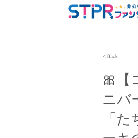
< Back
🎀【
ニバ
「た