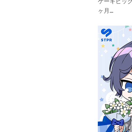
ケーキピック
ヶ月...