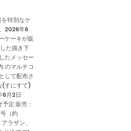
生日を特別なケ
2026年6
ーケーキが販
にした描き下
したメッセー
内 のマルチコ
として配布さ
(すにすて)
年6月2日
届け予定 販売：
：5号（約
、アラザン、