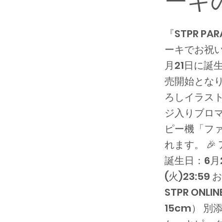
ーキ
『STPR P
ーキでお祝い
月21日に
売開始とな
ろしイラス
ジ入りブロマ
ピー機「フ
れます。 
誕生日：6月2
(火)23:5
STPR ON
15cm） 