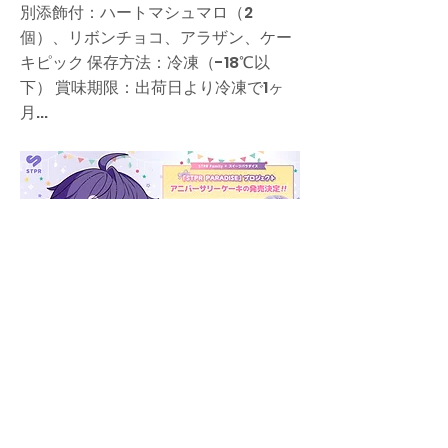
別添飾付：ハートマシュマロ（2
個）、リボンチョコ、アラザン、ケー
キピック 保存方法：冷凍（-18℃以
下） 賞味期限：出荷日より冷凍で1ヶ
月...
【コラボ】-stpr-paradise-アニバーサリ
ーケーキ-すとぷり「ななもり。」アニバー
サリーケーキの販売開始！