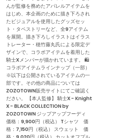
んが監修を務めたアパレルアイテムを
はじめ、本企画のために描き下ろされ
たビジュアルを使用したグッズセッ
ト・タペストリーなど、全9アイテム
を展開。描き下ろしイラストはイラス
トレーター・穂竹藤丸氏による限定デ
ザインで、コラボアイテムを着用した
騎士Xメンバーが描かれています。 🛍
コラボアイテムラインナップ（一部）
※以下は公開されているアイテムの一
部です。その他の商品については
ZOZOTOWN販売サイトにてご確認く
ださい。 【本人監修】 騎士X - Knight
X - BLACK COLLECTION by
ZOZOTOWN ジップアップフーディ
価格：9,900円（税込） Tシャツ 価
格：7,150円（税込） スウェット 価
格：9,020円（税込） カットオフプル