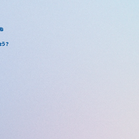
ね
ょう？