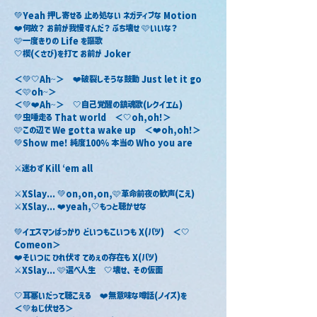
💚Yeah 押し寄せる 止め処ない ネガティブな Motion
❤️何故？ お前が我慢すんだ？ ぶち壊せ 🩷いいな？
🩷一度きりの Life を謳歌
🤍楔(くさび)を打て お前が Joker
＜💚🤍Ah~＞　❤️破裂しそうな鼓動 Just let it go　
＜🩷oh~＞　　
＜💚❤️Ah~＞　🤍自己覚醒の鎮魂歌(レクイエム)　
💚虫唾走る That world　＜🤍oh,oh!＞
🩷この辺で We gotta wake up　＜❤️oh,oh!＞
💚Show me! 純度100% 本当の Who you are
⚔️迷わず Kill ‘em all
⚔️XSlay... 💚on,on,on,🩷革命前夜の歓声(こえ)
⚔️XSlay... ❤️yeah,🤍もっと聴かせな
💚イエスマンばっかり どいつもこいつも X(バツ)　＜🤍
Comeon＞
❤️そいつに ひれ伏す てめぇの存在も X(バツ)
⚔️XSlay... 🩷選べ人生　🤍壊せ、その仮面
🤍耳塞いだって聴こえる　❤️無意味な噂話(ノイズ)を
＜💚ねじ伏せろ＞