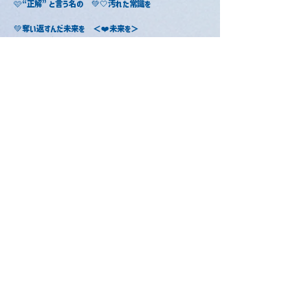
🩷“正解” と言う名の　💚🤍汚れた常識を　
💚奪い返すんだ未来を　＜❤️未来を＞
🩷その先で必ず We got it all　＜🤍We got it all
＞
❤️お前が主役の世界で 華を咲かせる
💚❤️🩷派手に Live out No matter what they 
say　　
🤍You’d better do right now　＜💚na,na~＞
⚔️迷わず Kill ‘em all
⚔️XSlay...❤️on,on,on,　＜💚XSlay＞
💚🤍革命前夜の歓声(こえ)　　
⚔️XSlay...💚yeah,🩷もっと聴かせな　＜❤️wo,wo~
＞
🤍イエスマンばっかり どいつもこいつも X(バツ)　＜💚
Comeon＞
🩷そいつに ひれ伏す てめぇの存在も X(バツ)
⚔️XSlay...🤍選べ人生　❤️壊せ、その仮面
＜💚Now everybody, sing it!＞
⚔️XSlay, XSlay, XSlay… XSlay