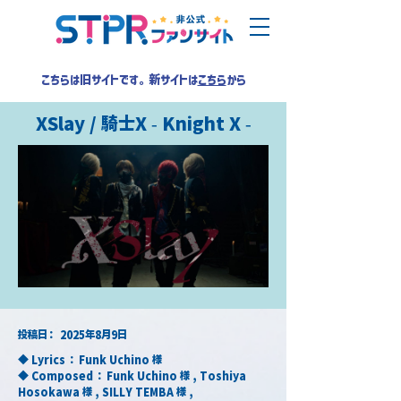
こちらは旧サイトです。新サイトは
こちら
から
XSlay / 騎士X - Knight X -
​投稿日：
2025年8月9日
◆ Lyrics ： Funk Uchino 様
◆ Composed ： Funk Uchino 様 , Toshiya 
Hosokawa 様 , SILLY TEMBA 様 , 