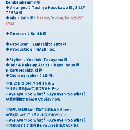
kemkemkemmy 様
◆ Arranged ： Toshiya Hosokawa 様 , SILLY 
TEMBA 様
◆ Mix ： kain 様￤ 
https://x.com/kain2525?
s=21
◆ Director ： Smith 様
◆ Producer ： Yamashita Yuta 様
◆ Production ： MAZRI inc.
◆Stylist ： Yoshiaki Takayama 様
◆Hair & Make-up Artist ： Kayo Inoue 様 , 
Hikaru Mochizuki 様
◆Choreographer ： LUI 様
🤍あれこれ なにそれ？ シラけた Era
💚社会に蔓延(はびこ)る フザけた テーマ
⚔️Aye Aye 🩷So what? ⚔️Aye Aye 🩷So what?
❤️面会謝絶さ お前らなんて Slay now
🩷嗚呼、誰も彼もが “何か” に飼われた Sheep
❤️列を乱したら 白い目で 視(み)られたり おい
⚔️Aye Aye 💚So what? ⚔️Aye Aye 💚So what?
🤍知らねぇよ いい加減 Be yourself 舐めんじゃねぇ