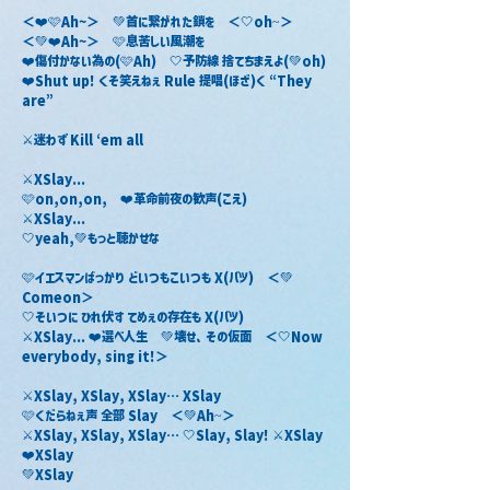
＜❤️🩷Ah∼＞　💚首に繋がれた鎖を　＜🤍oh~＞
＜💚❤️Ah∼＞　🩷息苦しい風潮を　
❤️傷付かない為の(🩷Ah)　🤍予防線 捨てちまえよ(💚oh)
❤️Shut up! くそ笑えねぇ Rule 提唱(ほざ)く “They 
are”
⚔️迷わず Kill ‘em all
⚔️XSlay...
🩷on,on,on,　❤️革命前夜の歓声(こえ)
⚔️XSlay...
🤍yeah,💚もっと聴かせな
🩷イエスマンばっかり どいつもこいつも X(バツ)　＜💚
Comeon＞
🤍そいつに ひれ伏す てめぇの存在も X(バツ)
⚔️XSlay... ❤️選べ人生　💚壊せ、その仮面　＜🤍Now 
everybody, sing it!＞
⚔️XSlay, XSlay, XSlay… XSlay
🩷くだらねぇ声 全部 Slay　＜💚Ah~＞
⚔️XSlay, XSlay, XSlay… 🤍Slay, Slay! ⚔️XSlay
❤️XSlay
💚XSlay