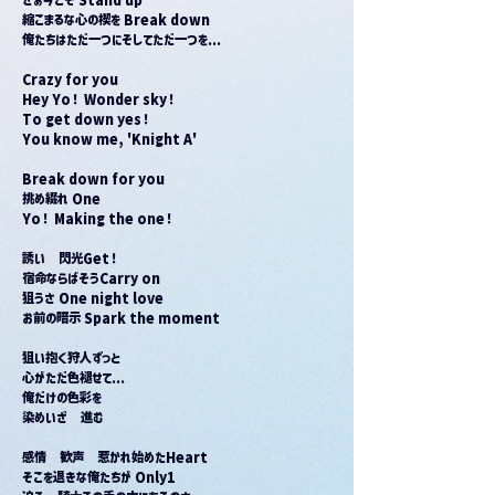
縮こまるな心の楔を Break down
俺たちはただ一つにそしてただ一つを...
Crazy for you
Hey Yo！ Wonder sky！
To get down yes！
You know me, 'Knight A'
Break down for you
挑め綴れ One
Yo！ Making the one！
誘い　閃光Get！
宿命ならばそうCarry on
狙うさ One night love
お前の暗示 Spark the moment
狙い抱く狩人ずっと
心がただ色褪せて...
俺だけの色彩を
染めいざ　進む
感情　歓声　惹かれ始めたHeart
そこを退きな俺たちが Only1