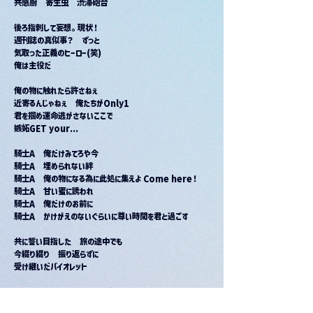
共感厨　寄生虫　渋滞砲台
後ろ指刺して妄想。現状！
週刊誌の真似事？　ずっと
気取った正義のヒーロー(笑)
俺は主役だ
俺の物に触れたら許さねぇ
近寄るんじゃねぇ　俺たちがOnly1
君を掴め運命逃がさないここで
嫉妬GET your...
騎士A　俺だけみてろや今
騎士A　埋められない絆
騎士A　俺の物になる為に此処に集えよ Come here！
騎士A　甘い蜜に誘われ
騎士A　俺だけのお前に
騎士A　かけがえのないぐらいに尊い時間を君と過ごす
共に誓い目指した　旅の途中でも
今綴り綴り　振り返らずに
受け継いだバイオレット
だから君と紡ぎ　新しい日を胸に抱き
変わらない　ただ前だけを　共に