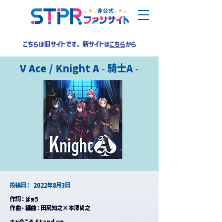
こちらは旧サイトです。新サイトは
こちら
から
V Ace / Knight A - 騎士A -
​投稿日：
2022年8月3日
作詞：ばぁう
作曲・編曲：田尻知之×本澤尚之
さぁ今こそ Stand up