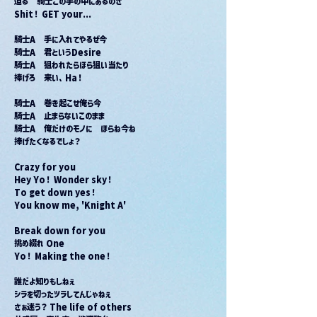
迫る　騎士この手の中にあるのさ
Shit！ GET your...
騎士A　手に入れてやるぜ今
騎士A　君というDesire
騎士A　狙われたらほら狙い当たり
捧げろ　来い、Ha！
騎士A　巻き起こせ俺ら今
騎士A　止まらないこのまま
騎士A　俺だけのモノに　ほらね今ね
捧げたくなるでしょ？
Crazy for you
Hey Yo！ Wonder sky！
To get down yes！
You know me, 'Knight A'
Break down for you
挑め綴れ One
Yo！ Making the one！
誰だよ知りもしねぇ
シラを切ったツラしてんじゃねぇ
さぁ迷う？ The life of others