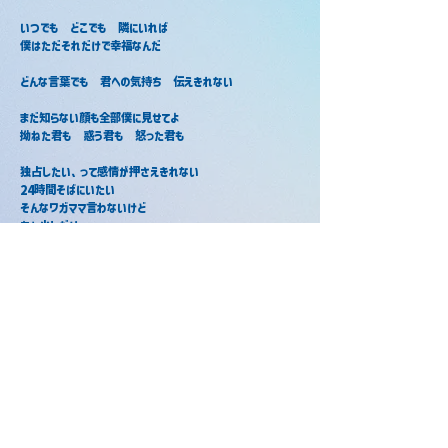
いつでも　どこでも　隣にいれば
僕はただそれだけで幸福なんだ
どんな言葉でも　君への気持ち　伝えきれない
まだ知らない顔も全部僕に見せてよ
拗ねた君も　惑う君も　怒った君も
独占したい、って感情が押さえきれない
24時間そばにいたい
そんなワガママ言わないけど
あと少しだけ
永遠なんてないのかもしれない
それでもこの（my life）人生（全部）かけて全力で愛し
たい
最上の幸せを君に　あげたいから（for you）
おいで　僕だけのプリンセス
絶対この手を離さないよ
その笑顔を（ずっと）ずっと（ずっと）
守り抜くと誓うよ
最大級の愛は止まらない
どんな君も可愛すぎてさ