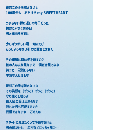
絶対この手を離さないよ
100年先も　君だけが my SWEETHEART
つまらない繰り返しの毎日だった
偶然じゃなくあの日
君と出会うまでは
少しずつ新しい君　知るたび
どうしようもない引力に惹きこまれた
その綺麗な目は何を映すの？
他の人なんか見ないで　僕だけ見てなよ
待って　冗談じゃない
本気なんだけどな
絶対この手を離さないよ
その笑顔を（ずっと）ずっと（ずっと）
守り抜くと誓うよ
最大級の愛は止まらない
照れた君も可愛すぎてさ
我慢できないや　ごめんね
スマートに見せたくって準備するけど
君の前だけは　余裕なくなっちゃうな…