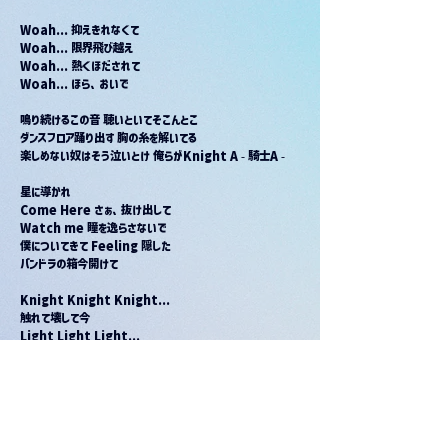
Woah... 抑えきれなくて
Woah... 限界飛び越え
Woah... 熱くほだされて
Woah... ほら、おいで
鳴り続けるこの音 聴いといてそこんとこ
ダンスフロア踊り出す 胸の糸を解いてる
楽しめない奴はそう泣いとけ 俺らがKnight A - 騎士A -
星に導かれ
Come Here さぁ、抜け出して
Watch me 瞳を逸らさないで
僕についてきて Feeling 隠した
パンドラの箱今開けて
Knight Knight Knight...
触れて壊して今
Light Light Light...
暗闇抜けだした
Raise your hands, Raise your hands!
音に身をゆだねて
飛んで
Clap your hands おいで