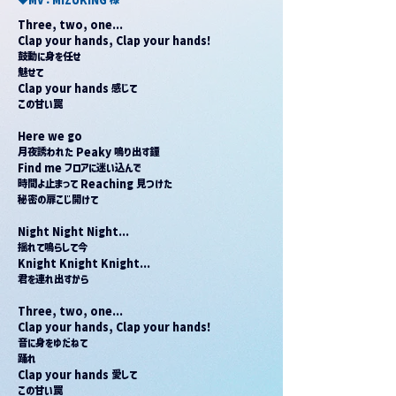
Three, two, one...
Clap your hands, Clap your hands!
鼓動に身を任せ
魅せて
Clap your hands 感じて
この甘い罠
Here we go
月夜誘われた Peaky 鳴り出す鐘
Find me フロアに迷い込んで
時間よ止まって Reaching 見つけた
秘密の扉こじ開けて
Night Night Night...
揺れて鳴らして今
Knight Knight Knight...
君を連れ出すから
Three, two, one...
Clap your hands, Clap your hands!
音に身をゆだねて
踊れ
Clap your hands 愛して
この甘い罠