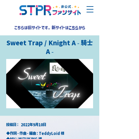
こちらは旧サイトです。新サイトは
こちら
から
Sweet Trap / Knight A - 騎士
A -
​投稿日：
2022年9月10日
◆作詞・作曲・編曲：TeddyLoid 様
◆MV：MIZUKING 様