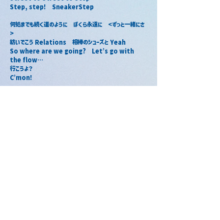
Step, step!　SneakerStep
何処までも続く道のように　ぼくら永遠に　<ずっと一緒にさ
>
紡いでこう Relations　相棒のシューズと Yeah
So where are we going?　Let’s go with 
the flow…
行こうよ？
C’mon!
Street to Street to Step
We’re gonna make today perfect
どこまでだって　繋いでく “Joy”
街から街へ　We're striding on
Street to Street to Step
まだ知らない Chapter awaits
We can wait to move on!　Let’s go!
Now everybody, here we go!
Street to Street to Step
We’re gonna make today perfect
どこまでだって　繋いでく “Joy”
街から街へ　We're striding on
Street to Street to Step
まだ知らない Chapter awaits