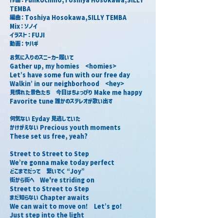
TEMBA
編曲：Toshiya Hosokawa,SILLY TEMBA
Mix：ソノイ
イラスト：FUJI
動画：ヤハギ
お気に入りのスニーカー履いて　
Gather up, my homies　<homies>
Let’s have some fun with our free day　
Walkin’ in our neighborhood　<hey>
見慣れた景色たち　今日はちょっぴり Make me happy
Favorite tune 誰かのステレオが歌い出す
何気ない Eyday 見逃していた
かけがえない Precious youth moments
These set us free, yeah?
Street to Street to Step
We’re gonna make today perfect
どこまでだって　繋いでく “Joy”
街から街へ　We're striding on
Street to Street to Step
まだ知らない Chapter awaits
We can wait to move on!　Let’s go!
Just step into the light