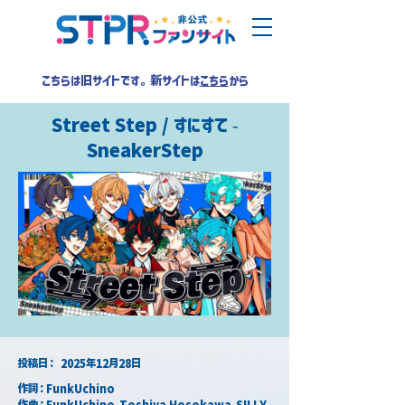
こちらは旧サイトです。新サイトは
こちら
から
Street Step / すにすて -
SneakerStep
​投稿日：
2025年12月28日
作詞：FunkUchino
作曲：FunkUchino,Toshiya Hosokawa,SILLY 