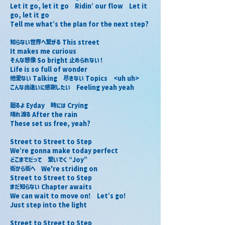
Let it go, let it go　Ridin’ our flow　Let it 
go, let it go
Tell me what’s the plan for the next step?
知らない世界へ繋がる This street
It makes me curious
そんな想像 So bright 止められない！
Life is so full of wonder
他愛ない Talking　尽きない Topics　<uh uh>
こんな出逢いに感謝したい　Feeling yeah yeah
廻るよ Eyday　時には Crying
晴れ渡る After the rain
These set us free, yeah?
Street to Street to Step
We’re gonna make today perfect
どこまでだって　繋いでく “Joy”
街から街へ　We're striding on
Street to Street to Step
まだ知らない Chapter awaits
We can wait to move on!　Let’s go!
Just step into the light
Street to Street to Step