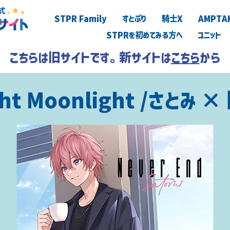
STPR Family
すとぷり
騎士X
AMPTA
STPRを初めてみる方へ
ユニット
こちらは旧サイトです。新サイトは
こちら
から
ght Moonlight /さとみ