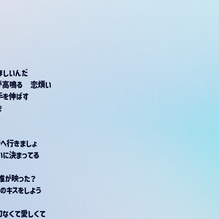
ほしいんだ
が高鳴る　恋煩い
手を伸ばす
き
へ行きましょ
いに決まってる
誰が映った？
のキスをしよう
なくて愛しくて