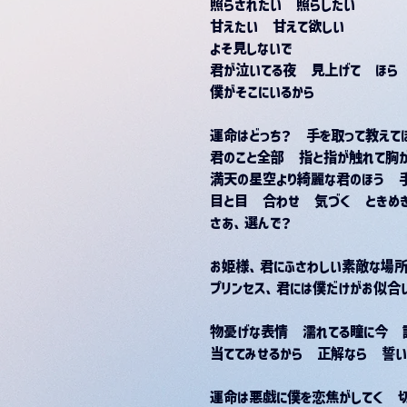
照らされたい　照らしたい
甘えたい　甘えて欲しい
よそ見しないで
君が泣いてる夜　見上げて　ほら
僕がそこにいるから
運命はどっち？　手を取って教えて
君のこと全部　指と指が触れて胸
満天の星空より綺麗な君のほう　
目と目　合わせ　気づく　ときめ
さあ、選んで？
お姫様、君にふさわしい素敵な場所
プリンセス、君には僕だけがお似合
物憂げな表情　濡れてる瞳に今　
当ててみせるから　正解なら　誓い
運命は悪戯に僕を恋焦がしてく　切