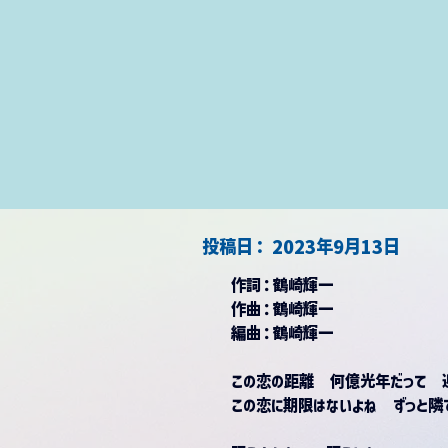
​投稿日：
2023年9月13日
作詞：
鶴崎輝一
作曲：
鶴崎輝一
編曲：
鶴崎輝一
この恋の距離　何億光年だって　
この恋に期限はないよね　ずっと隣