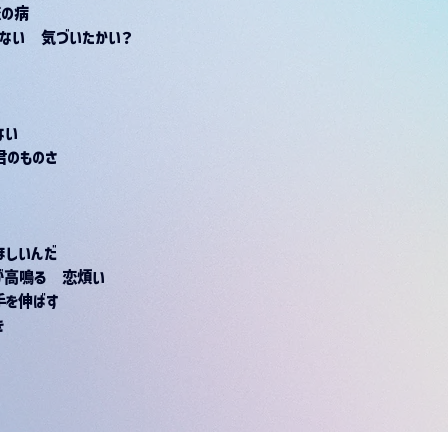
恋の病
ゃない　気づいたかい？
ない
君のものさ
ほしいんだ
が高鳴る　恋煩い
手を伸ばす
き