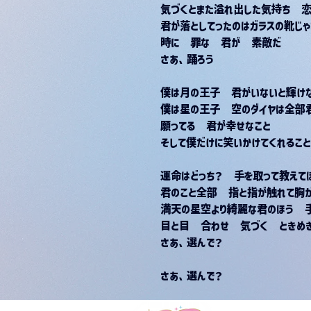
気づくとまた溢れ出した気持ち　
君が落としてったのはガラスの靴じ
時に　罪な　君が　素敵だ
さあ、踊ろう
僕は月の王子　君がいないと輝け
僕は星の王子　空のダイヤは全部
願ってる　君が幸せなこと
そして僕だけに笑いかけてくれること
運命はどっち？　手を取って教えて
君のこと全部　指と指が触れて胸
満天の星空より綺麗な君のほう　
目と目　合わせ　気づく　ときめ
さあ、選んで？
さあ、選んで？