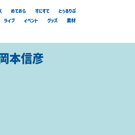
K
めておら
すにすて
とぅるりぷ
ライブ
イベント
グッズ
素材
 × 岡本信彦