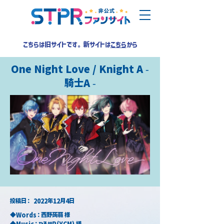
こちらは旧サイトです。新サイトは
こちら
から
One Night Love / Knight A -
騎士A -
​投稿日：
2022年12月4日
◆Words：西野蒟蒻 様
◆Music：ひろせP(YCM) 様