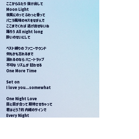
ここからふたり 抜け出して
Moon Light
夜風にのって ふわっと香って
バニラ風味のキスをせがんで
ここまでくれば 逃げ出せないね
踊ろう All night long
酔いのせいにして
ベスト縛りの ファニーサウンド
何もかも忘れるまで
溺れるのなら ハニートラップ
不埒な リズムが 狂わせる
One More Time
Set on
I love you...somewhat
One Night Love
目と目が合って 期待させちゃって
君はどう?的 内緒のサインで
Every Night
One Night Love
ダメだと言って 甘いその声で
わざと寸止め もっと焦らして