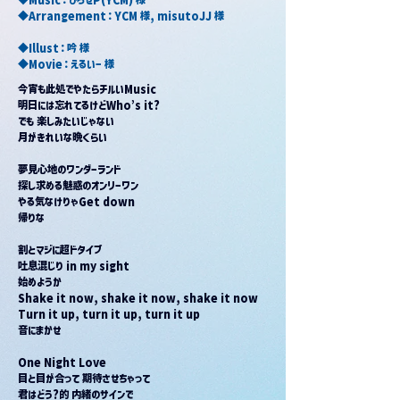
◆Arrangement：YCM 様, misutoJJ 様
◆Illust：吟 様
◆Movie：えるいー 様
今宵も此処でやたらチルいMusic
明日には忘れてるけどWho’s it?
でも 楽しみたいじゃない
月がきれいな晩くらい
夢見心地のワンダーランド
探し求める魅惑のオンリーワン
やる気なけりゃGet down
帰りな
割とマジに超ドタイプ
吐息混じり in my sight
始めようか
Shake it now, shake it now, shake it now
Turn it up, turn it up, turn it up
音にまかせ
One Night Love
目と目が合って 期待させちゃって
君はどう?的 内緒のサインで