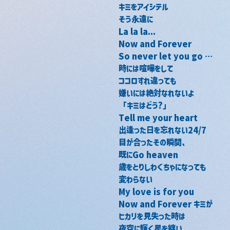
キミをアイシテル
そう永遠に
La la la...
Now and Forever
So never let you go …
時には喧嘩をして
ココロすれ違っても
嫌いには絶対なれないよ
「キミはどう?」
Tell me your heart
出逢った日を忘れない24/7
目が合ったその瞬間、
既にGo heaven
歳をとりしわくちゃになっても
変わらない
My love is for you
Now and Forever キミが
ヒカリを見失った時は
夜空に輝く星を纏い