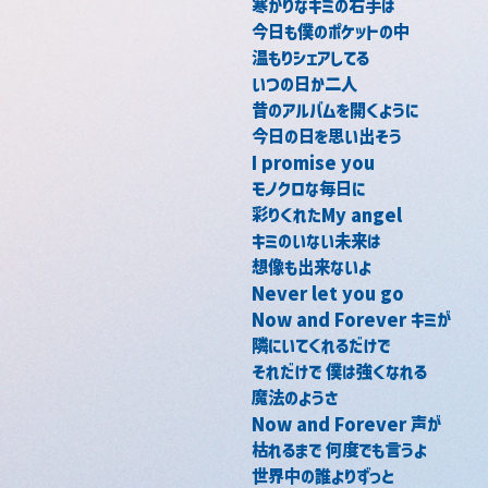
寒がりなキミの右手は
今日も僕のポケットの中
温もりシェアしてる
いつの日か二人
昔のアルバムを開くように
今日の日を思い出そう
I promise you
モノクロな毎日に
彩りくれたMy angel
キミのいない未来は
想像も出来ないよ
Never let you go
Now and Forever キミが
隣にいてくれるだけで
それだけで 僕は強くなれる
魔法のようさ
Now and Forever 声が
枯れるまで 何度でも言うよ
世界中の誰よりずっと