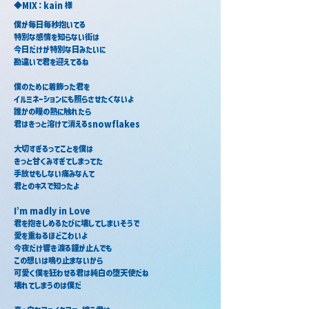
◆MIX：kain 様
僕が毎日毎秒抱いてる
特別な感情を知らない街は
今日だけが特別な日みたいに
勘違いで君を迎えてるね
僕のために着飾った君を
イルミネーションにも照らさせたくないよ
誰かの瞳の熱に触れたら
君はきっと溶けて消えるsnowflakes
大切すぎるってことを僕は
きっと甘くみすぎてしまってた
手放せもしない痛みなんて
君とのキスで知ったよ
I’m madly in Love
君を抱きしめるたびに壊してしまいそうで
愛を重ねるほどこわいよ
今夜だけ響き渡る鐘が止んでも
この想いは鳴り止まないから
可愛く僕を狂わせる君は純白の堕天使だね
壊れてしまうのは僕だ