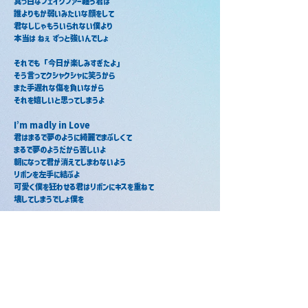
真っ白なフェイクファー纏う君は
誰よりもか弱いみたいな顔をして
君なしじゃもういられない僕より
本当は ねぇ ずっと強いんでしょ
それでも「今日が楽しみすぎたよ」
そう言ってクシャクシャに笑うから
また手遅れな傷を負いながら
それを嬉しいと思ってしまうよ
I’m madly in Love
君はまるで夢のように綺麗でまぶしくて
まるで夢のようだから苦しいよ
朝になって君が消えてしまわないよう
リボンを左手に結ぶよ
可愛く僕を狂わせる君はリボンにキスを重ねて
壊してしまうでしょ僕を
誰も触れることない まっさらな雪でいてよ
泣き顔だって僕だけに見せてよ
白い肌 赤い唇は 知らないで齧った毒で
僕を侵していく crazy in Love
君は夢のように 愛しくて儚くて
消えてしまいそうだからこわいよ