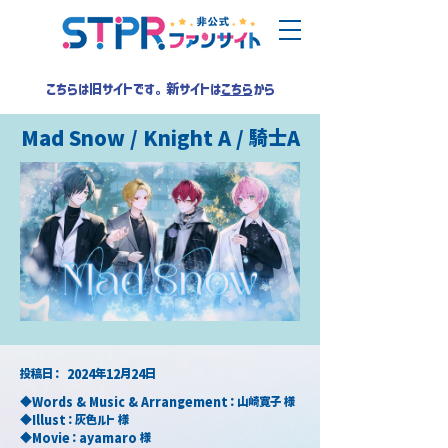
こちらは旧サイトです。新サイトは
こちら
から
Mad Snow / Knight A / 騎士A
​投稿日：
2024年12月24日
◆Words & Music & Arrangement：山崎寛子 様
◆Illust：灰色ルト 様　
◆Movie：ayamaro 様