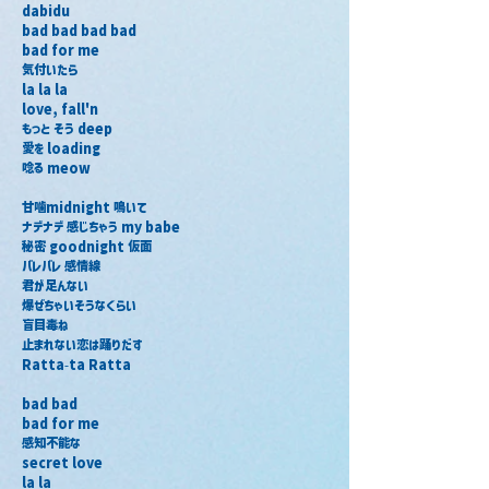
dabidu
bad bad bad bad
bad for me
気付いたら
la la la
love, fall'n
もっと そう deep
愛を loading
唸る meow
甘噛midnight 鳴いて
ナデナデ 感じちゃう my babe
秘密 goodnight 仮面
バレバレ 感情線
君が足んない
爆ぜちゃいそうなくらい
盲目毒ね
止まれない恋は踊りだす
Ratta-ta Ratta
bad bad
bad for me
感知不能な
secret love
la la