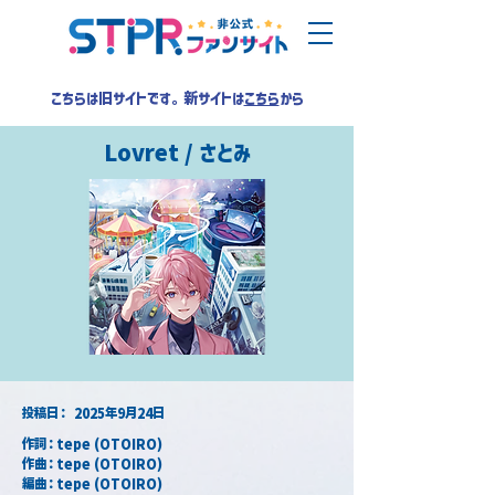
こちらは旧サイトです。新サイトは
こちら
から
Lovret / さとみ
​投稿日：
2025年9月24日
作詞：tepe (OTOIRO)
作曲：tepe (OTOIRO)
編曲：tepe (OTOIRO)