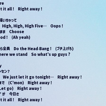
ire　
t it all !　Right away !
描いちゃって
gh, High, High Five…　Oops !
ま　Choose
 !　(Ah yeah)
ら全員　Do the Head-Bang !　(ブチ上げろ)
 we stand　So what’s up guys ?
y
ンセン？
)　We just let it go tonight…　Right away !
まで　(C’mon)　Right away !
 go)　Right away !
” が　今日さ
t it all !　Right away !