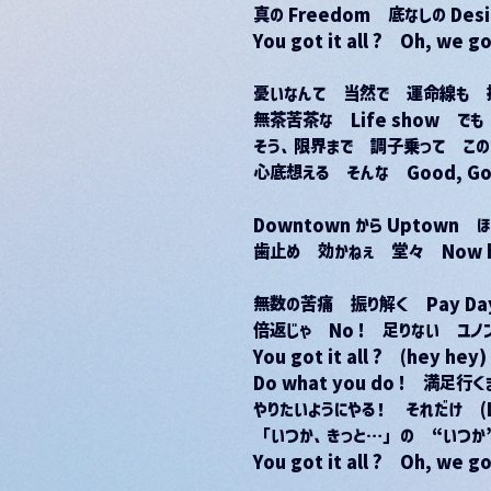
真の Freedom　底なしの Des
You got it all ?　Oh, we go
憂いなんて　当然で　運命線も　
無茶苦茶な　Life show　でも　Hi
そう、限界まで　調子乗って　このま
心底想える　そんな　Good, Good
Downtown から Uptown　ほ
歯止め　効かねぇ　堂々　Now here
無数の苦痛　振り解く　Pay Da
倍返じゃ　No !　足りない　ユノ
You got it all ?　(hey hey
Do what you do !　満足行く
やりたいようにやる！　それだけ　(Let
「いつか、きっと…」の　“いつか
You got it all ?　Oh, we go