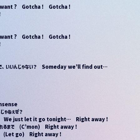
 want ?　Gotcha !　Gotcha !
!
 want ?　Gotcha !　Gotcha !
!
t　で、いいんじゃない？　Someday we’ll find out…
sense
んじゃねぇぜ？
)　We just let it go tonight…　Right away !
枯れるまで　(C’mon)　Right away !
et go)　Right away !