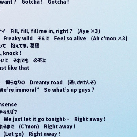
 want ?　Gotcha !　Gotcha !
!
, fill, fill me in, right ?　(Aye ×3)
aky wild　そんで　Feel so alive　(Ah c’mon ×3)
って　抱えてる、葛藤
knock !
かいて　それでも　必死に
like that
west　俺らなりの　Dreamy road　(追いかけんぞ)
e immoral”　So what’s up guys ?
sense
ゃねぇぜ？
)　We just let it go tonight…　Right away !
枯れるまで　(C’mon)　Right away !
et go)　Right away !