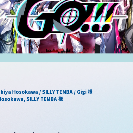
hiya Hosokawa / SILLY TEMBA / Gigi 様
osokawa, SILLY TEMBA 様