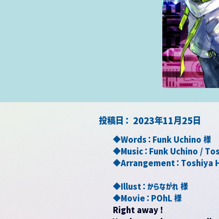
​投稿日：
2023年11月25日
◆Words：Funk Uchino 様
◆Music：Funk Uchino / Tos
◆Arrangement：Toshiya H
◆Illust：からながれ 様
◆Movie：POhL 様
Right away !　