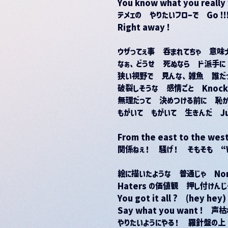
You know what you really
テメェの　やりたいフローで　Go !!
Right away !
ウザってぇ事　呑まれてちゃ　意味ナイ　Fill
なぁ、どうせ　死ぬなら　ド派手に　Fre
狭い視野で　見んな、雑魚　誰だ
破裂しそうな　感情ごと　Knock, 
無理だって　決めつける前に　恥
もがいて　もがいて　生きんだ　Just 
From the east to the 
関係ねぇ！　騒げ！　そもそも　“We’r
絵に描いたような　普通じゃ　Non
Haters の価値観　押し付けんじ
You got it all ?　(hey hey
Say what you want !　声
やりたいようにやる！　羅針盤の上　(L