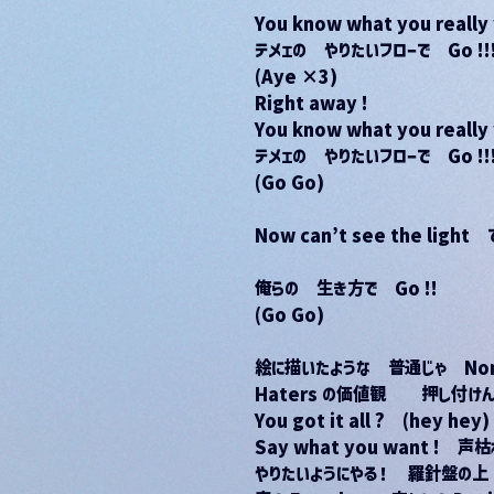
You know what you really
テメェの　やりたいフローで　Go !!
(Aye ×3)
Right away !
You know what you really
テメェの　やりたいフローで　Go !!
(Go Go)
Now can’t see the ligh
俺らの　生き方で　Go !!
(Go Go)
絵に描いたような　普通じゃ　Non
Haters の価値観　　押し付け
You got it all ?　(hey hey
Say what you want !　声
やりたいようにやる！　羅針盤の上　(L