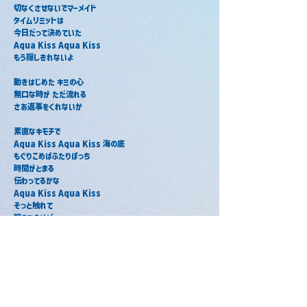
切なくさせないでマーメイド
タイムリミットは
今日だって決めていた
Aqua Kiss Aqua Kiss
もう隠しきれないよ
動きはじめた キミの心
無口な時が ただ流れる
さあ返事をくれないか
素直なキモチで
Aqua Kiss Aqua Kiss 海の底
もぐりこめばふたりぼっち
時間がとまる
伝わってるかな
Aqua Kiss Aqua Kiss
そっと触れて
瞳をひらけば
僕らのカタチが見える
ずっと探していた 特別なOnly girl
やっぱそうだ キミだった
恋の季節はこぶマーメイド
気のせいじゃないよね
赤くなった頬に