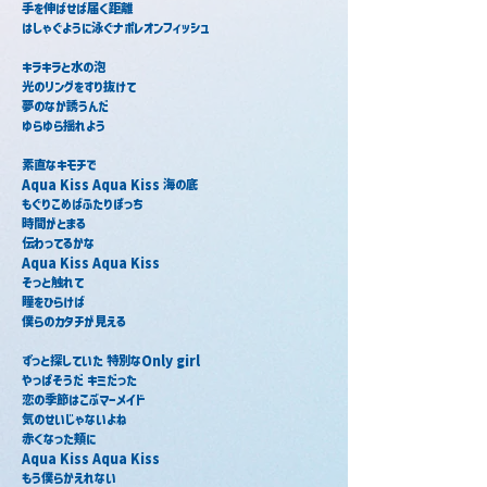
手を伸ばせば届く距離
はしゃぐように泳ぐナポレオンフィッシュ
キラキラと水の泡
光のリングをすり抜けて
夢のなか誘うんだ
ゆらゆら揺れよう
素直なキモチで
Aqua Kiss Aqua Kiss 海の底
もぐりこめばふたりぼっち
時間がとまる
伝わってるかな
Aqua Kiss Aqua Kiss
そっと触れて
瞳をひらけば
僕らのカタチが見える
ずっと探していた 特別なOnly girl
やっぱそうだ キミだった
恋の季節はこぶマーメイド
気のせいじゃないよね
赤くなった頬に
Aqua Kiss Aqua Kiss
もう僕らかえれない