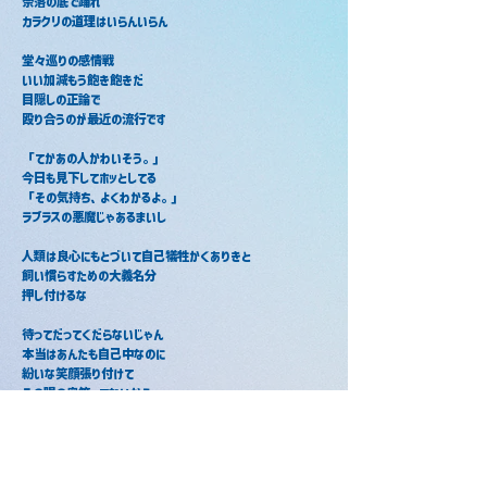
奈落の底で踊れ
カラクリの道理はいらんいらん
堂々巡りの感情戦
いい加減もう飽き飽きだ
目隠しの正論で
殴り合うのが最近の流行です
「てかあの人かわいそう。」
今日も見下してホッとしてる
「その気持ち、よくわかるよ。」
ラプラスの悪魔じゃあるまいし
人類は良心にもとづいて自己犠牲かくありきと
飼い慣らすための大義名分
押し付けるな
待ってだってくだらないじゃん
本当はあんたも自己中なのに
紛いな笑顔張り付けて
その眼の奥笑ってないから
あぁ息がしたいなら
天辺まで堕ちてゆけ
奈落の底で笑え
押し付けの美学はいらんいらん