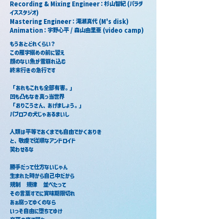
Recording & Mixing Engineer：杉山智紀 (パラダ
イススタジオ)
Mastering Engineer：滝瀬真代 (M's disk)
Animation：宇野心平 / 森山由里亜 (video camp)
もうあとどれくらい？
この雁字搦めの前に習え
顔のない魚が雪崩れ込む
終末行きの急行です
「あれもこれも全部有害。」
凹も凸もなき真っ当世界
「おりこうさん、あげましょう。」
パブロフの犬じゃあるまいし
人類は平等であくまでも自由でかくありき
と、敬虔で従順なアンドロイド
笑わせるな
勝手だって仕方ないじゃん
生まれた時から自己中だから
規制　規律　並べたって
その言葉すでに賞味期限切れ
あぁ腐ってゆくのなら
いっそ自由に堕ちてゆけ